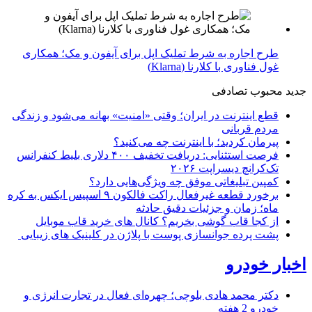
طرح اجاره به شرط تملیک اپل برای آیفون و مک؛ همکاری
غول فناوری با کلارنا (Klarna)
جدید
محبوب
تصادفی
قطع اینترنت در ایران؛ وقتی «امنیت» بهانه می‌شود و زندگی
مردم قربانی
پیرمان کردید؛ با اینترنت چه می‌کنید؟
فرصت استثنایی: دریافت تخفیف ۴۰۰ دلاری بلیط کنفرانس
تک‌کرانچ دیسراپت ۲۰۲۶
کمپین تبلیغاتی موفق چه ویژگی‌هایی دارد؟
برخورد قطعه غیرفعال راکت فالکون ۹ اسپیس ایکس به کره
ماه؛ زمان و جزئیات دقیق حادثه
از کجا قاب گوشی بخریم؟ کانال های خرید قاب موبایل
پشت پرده جوانسازی پوست با پلاژن در کلینیک های زیبایی
اخبار خودرو
دکتر محمد هادی بلوچی؛ چهره‌ای فعال در تجارت انرژی و
خودرو
2 هفته