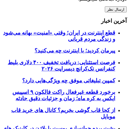
آخرین اخبار
قطع اینترنت در ایران؛ وقتی «امنیت» بهانه می‌شود
و زندگی مردم قربانی
پیرمان کردید؛ با اینترنت چه می‌کنید؟
فرصت استثنایی: دریافت تخفیف ۴۰۰ دلاری بلیط
کنفرانس تک‌کرانچ دیسراپت ۲۰۲۶
کمپین تبلیغاتی موفق چه ویژگی‌هایی دارد؟
برخورد قطعه غیرفعال راکت فالکون ۹ اسپیس
ایکس به کره ماه؛ زمان و جزئیات دقیق حادثه
از کجا قاب گوشی بخریم؟ کانال های خرید قاب
موبایل
پشت پرده جوانسازی پوست با پلاژن در کلینیک های