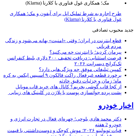
طرح اجاره به شرط تملیک اپل برای آیفون و مک؛ همکاری
غول فناوری با کلارنا (Klarna)
جدید
محبوب
تصادفی
قطع اینترنت در ایران؛ وقتی «امنیت» بهانه می‌شود و زندگی
مردم قربانی
پیرمان کردید؛ با اینترنت چه می‌کنید؟
فرصت استثنایی: دریافت تخفیف ۴۰۰ دلاری بلیط کنفرانس
تک‌کرانچ دیسراپت ۲۰۲۶
کمپین تبلیغاتی موفق چه ویژگی‌هایی دارد؟
برخورد قطعه غیرفعال راکت فالکون ۹ اسپیس ایکس به کره
ماه؛ زمان و جزئیات دقیق حادثه
از کجا قاب گوشی بخریم؟ کانال های خرید قاب موبایل
پشت پرده جوانسازی پوست با پلاژن در کلینیک های زیبایی
اخبار خودرو
دکتر محمد هادی بلوچی؛ چهره‌ای فعال در تجارت انرژی و
خودرو
2 هفته
فیات توپولینو ۲۰۲۶؛ موش کوچک و دوست‌داشتنی با قیمت