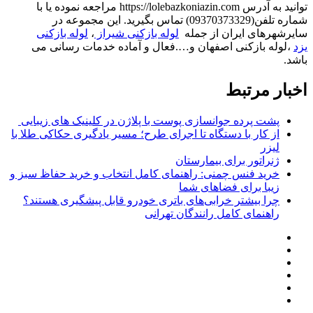
توانید به آدرس https://lolebazkoniazin.com مراجعه نموده یا با
شماره تلفن(09370373329) تماس بگیرید. این مجموعه در
سایرشهرهای ایران از جمله
لوله بازکنی شیراز
،
لوله بازکنی
یزد
،لوله بازکنی اصفهان و….فعال و آماده خدمات رسانی می
باشد.
اخبار مرتبط
پشت پرده جوانسازی پوست با پلاژن در کلینیک های زیبایی
از کار با دستگاه تا اجرای طرح؛ مسیر یادگیری حکاکی طلا با
لیزر
ژنراتور برای بیمارستان
خرید فنس چمنی: راهنمای کامل انتخاب و خرید حفاظ سبز و
زیبا برای فضاهای شما
چرا بیشتر خرابی‌های باتری خودرو قابل پیشگیری هستند؟
راهنمای کامل رانندگان تهرانی