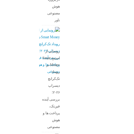
هوش
مصنوعی
ناور
رونمایی از
استیج Smart
Money در
رویداد
تک‌کرانچ
دیسراپ
۲۰۲۶؛
بررسی آینده
فین‌تک،
پرداخت‌ ها و
هوش
مصنوعی