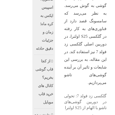
گوشی به گوش می‌رسد.
اسپیس
به نظر می‌رسد که
ایکس به
سامسونگ قصد دارد از
کره ماه؛
فناوری‌های به کار رفته
زمان و
در گلکسی S25 اولترا، در
جزئیات
دوربین اصلی گلکسی زد
دقیق حادثه
فولد 7 نیز استفاده کند. در
این مقاله، به بررسی این
از کجا
شایعات و تاثیر آن بر آینده
قاب گوشی
گوشی‌های تاشو
بخریم؟
می‌پردازیم.
کانال های
خرید قاب
گلکسی زد فولد 7: تحولی
در دوربین گوشی‌های
موبایل
تاشو با الهام از S25 اولترا
پشت پرده