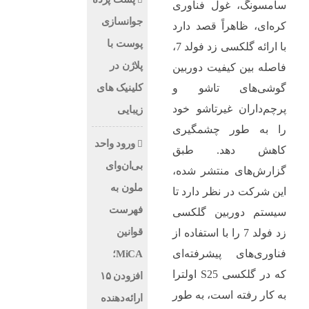
سامسونگ، غول فناوری
جوانسازی
کره‌ای، ظاهراً قصد دارد
پوست با
با ارائه گلکسی زد فولد 7،
پلاژن در
فاصله بین کیفیت دوربین
کلینیک های
گوشی‌های تاشو و
پرچم‌داران غیرتاشو خود
زیبایی
را به طور چشمگیری
ورود واحد
کاهش دهد. طبق
بی‌ان‌وای
گزارش‌های منتشر شده،
ملون به
این شرکت در نظر دارد تا
فهرست
سیستم دوربین گلکسی
قوانین
زد فولد 7 را با استفاده از
فناوری‌های پیشرفته‌ای
MiCA؛
که در گلکسی S25 اولترا
افزودن ۱۵
به کار رفته است، به طور
ارائه‌دهنده