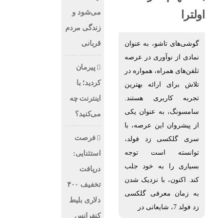
می‌شود و
اولترا
زندگی مردم
قربانی
گوشی‌های تاشو، به عنوان
نمادی از نوآوری در عرصه
پیرمان
تلفن‌های همراه، همواره در
کردید؛ با
تلاش برای ارائه بهترین
تجربه کاربری هستند.
اینترنت چه
سامسونگ، به عنوان یکی
می‌کنید؟
از پیشروان این عرصه، با
فرصت
سری گلکسی زد فولد،
توانسته است توجه
استثنایی:
بسیاری را به خود جلب
دریافت
کند. اکنون، با نزدیک شدن
تخفیف ۴۰۰
به زمان معرفی گلکسی
دلاری بلیط
زد فولد 7، شایعاتی در
کنفرانس