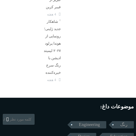
فیبر کربن
4 هفته
شاهکار
جدید ژاپنی؛
رونمایی از
هوندا پرلود
۲۰۲۷ لیمیتد
ادیشن با
رنگ سرخ
خیره‌کننده
4 هفته
موضوعات داغ:
رنگ
Engineering