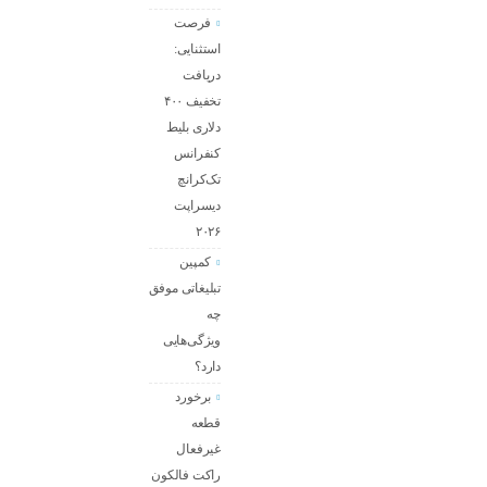
فرصت
استثنایی:
دریافت
تخفیف ۴۰۰
دلاری بلیط
کنفرانس
تک‌کرانچ
دیسراپت
۲۰۲۶
کمپین
تبلیغاتی موفق
چه
ویژگی‌هایی
دارد؟
برخورد
قطعه
غیرفعال
راکت فالکون