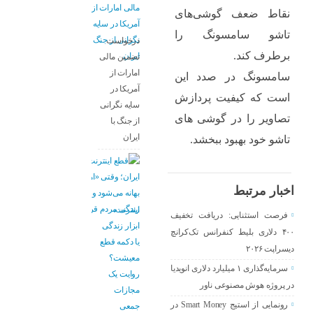
نقاط ضعف گوشی‌های
تاشو سامسونگ را
درخواست
برطرف کند.
تضمین مالی
امارات از
سامسونگ در صدد این
آمریکا در
است که کیفیت پردازش
سایه نگرانی
تصاویر را در گوشی های
از جنگ با
ایران
تاشو خود بهبود ببخشد.
اخبار مرتبط
اینترنت،
فرصت استثنایی: دریافت تخفیف
ابزار زندگی
۴۰۰ دلاری بلیط کنفرانس تک‌کرانچ
یا دکمه قطع
دیسراپت ۲۰۲۶
معیشت؟
سرمایه‌گذاری ۱ میلیارد دلاری انویدیا
روایت یک
در پروژه هوش مصنوعی ناور
مجازات
رونمایی از استیج Smart Money در
جمعی