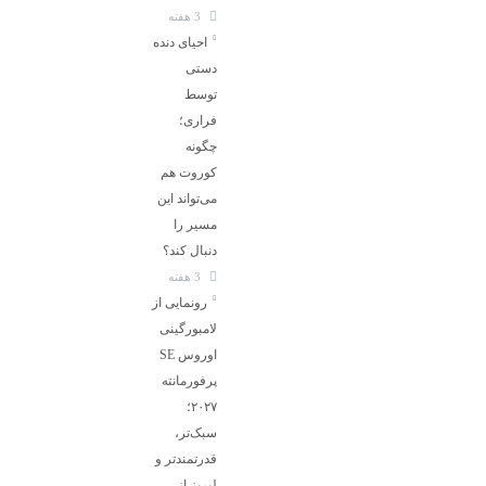
3 هفته
احیای دنده
دستی
توسط
فراری؛
چگونه
کوروت هم
می‌تواند این
مسیر را
دنبال کند؟
3 هفته
رونمایی از
لامبورگینی
اوروس SE
پرفورمانته
۲۰۲۷؛
سبک‌تر،
قدرتمندتر و
لبریز از