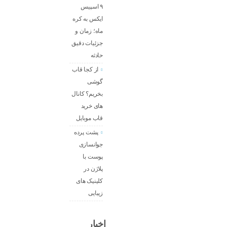
۹ اسپیس
ایکس به کره
ماه؛ زمان و
جزئیات دقیق
حادثه
از کجا قاب
گوشی
بخریم؟ کانال
های خرید
قاب موبایل
پشت پرده
جوانسازی
پوست با
پلاژن در
کلینیک های
زیبایی
اخبار