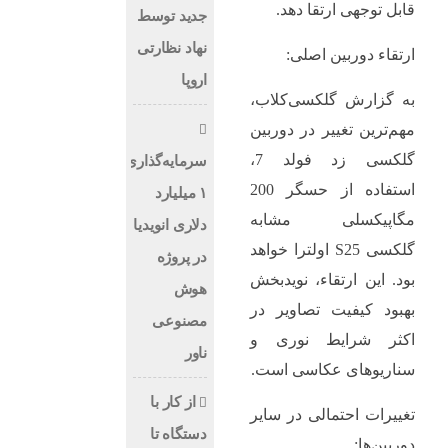
قابل توجهی ارتقا دهد.
جدید توسط
نهاد نظارتی
ارتقاء دوربین اصلی:
اروپا
به گزارش گلکسی‌کلاب،
مهم‌ترین تغییر در دوربین
گلکسی زد فولد 7،
سرمایه‌گذاری
استفاده از حسگر 200
۱ میلیارد
مگاپیکسلی مشابه
دلاری انویدیا
گلکسی S25 اولترا خواهد
در پروژه
بود. این ارتقاء، نویدبخش
هوش
بهبود کیفیت تصاویر در
مصنوعی
اکثر شرایط نوری و
ناور
سناریوهای عکاسی است.
از کار با
تغییرات احتمالی در سایر
دستگاه تا
دوربین‌ها: