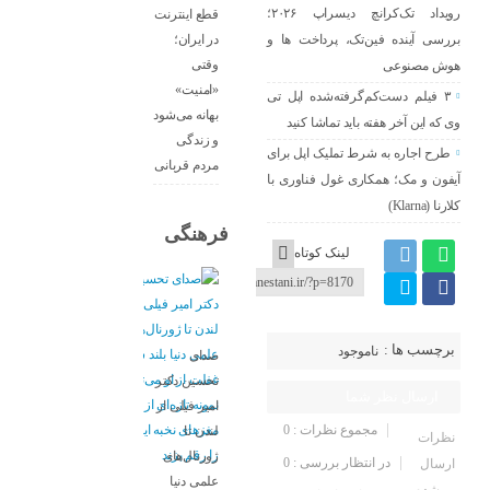
رویداد تک‌کرانچ دیسراپ ۲۰۲۶؛
قطع اینترنت
در ایران؛
بررسی آینده فین‌تک، پرداخت‌ ها و
وقتی
هوش مصنوعی
«امنیت»
۳ فیلم دست‌کم‌گرفته‌شده اپل تی
بهانه می‌شود
وی که این آخر هفته باید تماشا کنید
و زندگی
طرح اجاره به شرط تملیک اپل برای
مردم قربانی
آیفون و مک؛ همکاری غول فناوری با
کلارنا (Klarna)
فرهنگی
لینک کوتاه
برچسب ها :
ناموجود
صدای
تحسین دکتر
ارسال نظر شما
امیر فیلی از
مجموع نظرات : 0
لندن تا
نظرات
ژورنال‌های
در انتظار بررسی : 0
ارسال
علمی دنیا