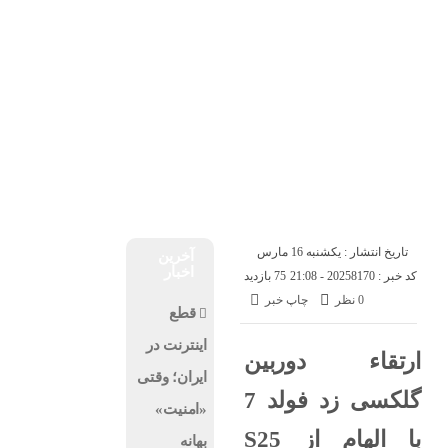
درباره ما
تماس با ما
شنبه, ۱۷ مرداد , ۱۴۰۵
اخبار فناوری
اخبار شرکت ها
اخبار موبایل
کسب و کار
هوش مصنوعی
ارز دیجیتال
تاریخ انتشار : یکشنبه 16 مارس
آخرین
اخبار
کد خبر : 8170
2025 - 21:08
75 بازدید
0 نظر
چاپ خبر
قطع
اینترنت در
ارتقاء دوربین
ایران؛ وقتی
گلکسی زد فولد 7
«امنیت»
با الهام از S25
بهانه