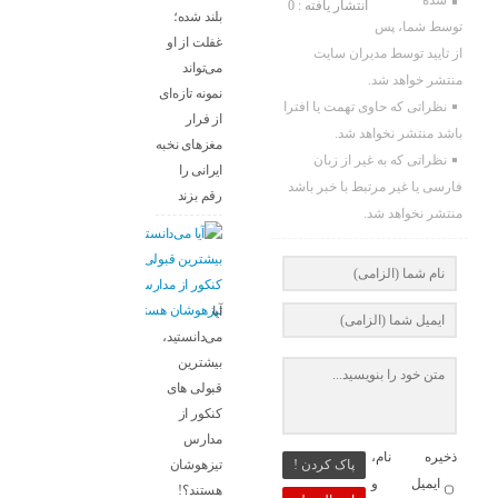
شده
انتشار یافته : 0
بلند شده؛
توسط شما، پس
غفلت از او
از تایید توسط مدیران سایت
می‌تواند
منتشر خواهد شد.
نمونه تازه‌ای
نظراتی که حاوی تهمت یا افترا
از فرار
باشد منتشر نخواهد شد.
مغزهای نخبه
نظراتی که به غیر از زبان
ایرانی را
فارسی یا غیر مرتبط با خبر باشد
رقم بزند
منتشر نخواهد شد.
آیا
می‌دانستید،
بیشترین
قبولی های
کنکور از
مدارس
ذخیره نام،
تیزهوشان
پاک کردن !
ایمیل و
هستند؟!