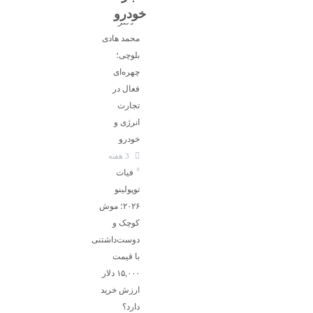
خودرو
دکتر
محمد هادی
بلوچی؛
چهره‌ای
فعال در
تجارت
انرژی و
خودرو
3 هفته
فیات
توپولینو
۲۰۲۶؛ موش
کوچک و
دوست‌داشتنی
با قیمت
۱۵,۰۰۰ دلار
ارزش خرید
دارد؟