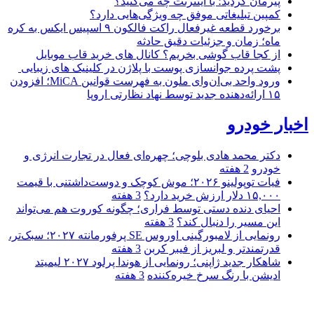
پیرمان کردید؛ با اینترنت چه می‌کنید؟
کمپین تبلیغاتی موفق چه ویژگی‌هایی دارد؟
برخورد قطعه غیرفعال راکت فالکون ۹ اسپیس ایکس به کره
ماه؛ زمان و جزئیات دقیق حادثه
از کجا قاب گوشی بخریم؟ کانال های خرید قاب موبایل
پشت پرده جوانسازی پوست با پلاژن در کلینیک های زیبایی
ورود واحد بی‌ان‌وای ملون به فهرست قوانین MiCA؛ افزودن
۱۵ ارائه‌دهنده جدید توسط نهاد نظارتی اروپا
اخبار خودرو
دکتر محمد هادی بلوچی؛ چهره‌ای فعال در تجارت انرژی و
خودرو
2 هفته
فیات توپولینو ۲۰۲۶؛ موش کوچک و دوست‌داشتنی با قیمت
۱۵,۰۰۰ دلار ارزش خرید دارد؟
3 هفته
احیای دنده دستی توسط فراری؛ چگونه کوروت هم می‌تواند
این مسیر را دنبال کند؟
3 هفته
رونمایی از لامبورگینی اوروس SE پرفورمانته ۲۰۲۷؛ سبک‌تر،
قدرتمندتر و لبریز از فیبر کربن
3 هفته
شاهکار جدید ژاپنی؛ رونمایی از هوندا پرلود ۲۰۲۷ لیمیتد
ادیشن با رنگ سرخ خیره‌کننده
3 هفته