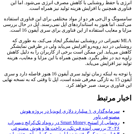
انرژی یا حفظ روشنایی با کاهش مصرف انرژی می‌شود. اما این
فناوری همچنین با افزایش هزینه تولید نیز همراه است.
سامسونگ و ال‌جی هر دو از مواد مختلفی برای این فناوری استفاده
می‌کنند، اما هنوز به استانداردهای اپل نمی‌رسند. اپل در حال بررسی
مزایا و معایب استفاده از این فناوری برای سری آیفون 16 است.
MLA تغییراتی در روشنایی نمایشگر ایجاد می‌کند، به طوری که
روشنایی در دید روبه‌رو افزایش می‌یابد ولی در طرفین نمایشگر
کاهش می‌یابد. این ممکن است برخی از کاربران را به دلیل کاهش
زاویه دید در نظر بگیرد. همچنین همراه با این مزایا و معایب، هزینه
تولید نیز افزایش می‌یابد.
با توجه به اینکه زمان تولید سری آیفون 16 هنوز فاصله دارد و سری
آیفون 15 به تازگی معرفی شده است، اپل تا وقتی که به نسخه نهایی
این فناوری برسد، صبر خواهد کرد.
اخبار مرتبط
سرمایه‌گذاری ۱ میلیارد دلاری انویدیا در پروژه هوش
مصنوعی ناور
رونمایی از استیج Smart Money در رویداد تک‌کرانچ دیسراپ
۲۰۲۶؛ بررسی آینده فین‌تک، پرداخت‌ ها و هوش مصنوعی
۳ فیلم دست‌کم‌گرفته‌شده اپل تی وی که این آخر هفته باید