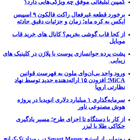
کمپین تبلیغاتی موفق چه ویژگی‌هایی دارد؟
برخورد قطعه غیرفعال راکت فالکون ۹ اسپیس
ایکس به کره ماه؛ زمان و جزئیات دقیق حادثه
از کجا قاب گوشی بخریم؟ کانال های خرید قاب
موبایل
پشت پرده جوانسازی پوست با پلاژن در کلینیک های
زیبایی
ورود واحد بی‌ان‌وای ملون به فهرست قوانین
MiCA؛ افزودن ۱۵ ارائه‌دهنده جدید توسط نهاد
نظارتی اروپا
سرمایه‌گذاری ۱ میلیارد دلاری انویدیا در پروژه
هوش مصنوعی ناور
از کار با دستگاه تا اجرای طرح؛ مسیر یادگیری
حکاکی طلا با لیزر
رونمایی از استیج Smart Money در رویداد تک‌کرانچ