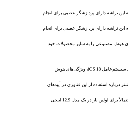
یپد پرو جدید استفاده کند. به نظر می‌رسد که این تراشه دارای پردازشگر عصبی برای انجام
یپد پرو جدید استفاده کند. به نظر می‌رسد که این تراشه دارای پردازشگر عصبی برای انجام
ت‌های هوش مصنوعی را به سایر محصولات خود
اپل قرار است آیپد پرو 2024 را با تراشه M4 معرفی کند. این امر به نظر می‌رسد که اپل قصد دارد قبل از کنفرانس WWDC 2024 و با معرفی سیستم‌عامل iOS 18، ویژگی‌های هوش
د، سپس در کنفرانس بعدی بیشتر درباره استفاده از این فناوری در آیپد‌های
علاوه بر تراشه M4، انتظار می‌رود که آیپد پرو با صفحه‌نمایش اولد و دوربین سلفی در قسمت افقی نمایشگر عرضه شود. همچنین، آیپد ایر احتمالاً برای اولین بار در یک مدل 12.9 اینچی