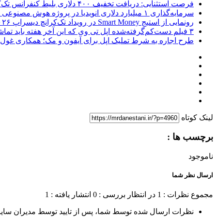
فرصت استثنایی: دریافت تخفیف ۴۰۰ دلاری بلیط کنفرانس تک‌کرانچ دیسراپت ۲۰۲۶
سرمایه‌گذاری ۱ میلیارد دلاری انویدیا در پروژه هوش مصنوعی ناور
رونمایی از استیج Smart Money در رویداد تک‌کرانچ دیسراپ ۲۰۲۶؛ بررسی آینده فین‌تک، پرداخت‌ ها و هوش مصنوعی
۳ فیلم دست‌کم‌گرفته‌شده اپل تی وی که این آخر هفته باید تماشا کنید
طرح اجاره به شرط تملیک اپل برای آیفون و مک؛ همکاری غول فناوری ب
لینک کوتاه
برچسب ها :
ناموجود
ارسال نظر شما
مجموع نظرات : 1
در انتظار بررسی : 0
انتشار یافته : 1
نظرات ارسال شده توسط شما، پس از تایید توسط مدیران سای