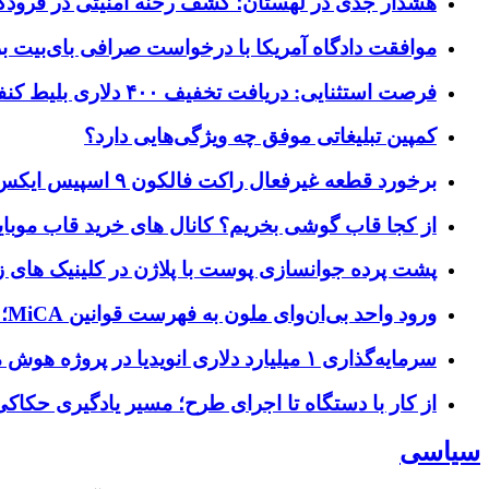
هشدار جدی در لهستان؛ کشف رخنه امنیتی در فرودگاه‌
موافقت دادگاه آمریکا با درخواست صرافی بای‌بیت برای ردیابی دارایی‌ه
فرصت استثنایی: دریافت تخفیف ۴۰۰ دلاری بلیط کنفرانس تک‌کرانچ دیسراپت ۲۰۲۶
کمپین تبلیغاتی موفق چه ویژگی‌هایی دارد؟
برخورد قطعه غیرفعال راکت فالکون ۹ اسپیس ایکس به کره ماه؛ زمان و جزئیات دقیق حادثه
از کجا قاب گوشی بخریم؟ کانال های خرید قاب موبای
پشت پرده جوانسازی پوست با پلاژن در کلینیک های ز
ورود واحد بی‌ان‌وای ملون به فهرست قوانین MiCA؛ افزودن ۱۵ ارائه‌دهنده جدید توسط نهاد نظارتی اروپا
سرمایه‌گذاری ۱ میلیارد دلاری انویدیا در پروژه هوش مصنوعی ناور
از کار با دستگاه تا اجرای طرح؛ مسیر یادگیری حکاکی 
سیاسی