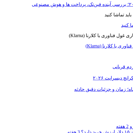
ا کلارنا (Klarna)
دم قربانی
و
2 هفته
3 هفته