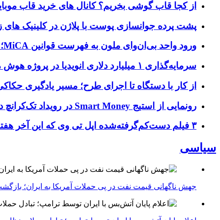
از کجا قاب گوشی بخریم؟ کانال های خرید قاب موبای
پشت پرده جوانسازی پوست با پلاژن در کلینیک های ز
ورود واحد بی‌ان‌وای ملون به فهرست قوانین MiCA؛ افزودن ۱۵ ارائه‌دهنده جدید توسط نهاد نظارتی اروپا
سرمایه‌گذاری ۱ میلیارد دلاری انویدیا در پروژه هوش مصنوعی ناور
از کار با دستگاه تا اجرای طرح؛ مسیر یادگیری حکاکی 
رونمایی از استیج Smart Money در رویداد تک‌کرانچ دیسراپ ۲۰۲۶؛ بررسی آینده فین‌تک، پرداخت‌ ها و هوش مصنوعی
۳ فیلم دست‌کم‌گرفته‌شده اپل تی وی که این آخر هفته باید تماشا کنید
سیاسی
جهش ناگهانی قیمت نفت در پی حملات آمریکا به ایران؛ بازگشت