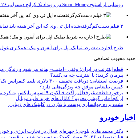
رونمایی از استیج Smart Money در رویداد تک‌کرانچ دیسراپ ۲۰۲۶؛ بررسی آینده فین‌تک، پرداخت‌ ها و هوش مصنوعی
۳ فیلم دست‌کم‌گرفته‌شده اپل تی وی که این آخر هفته باید تماشا کنید
طرح اجاره به شرط تملیک اپل برای آیفون و مک؛ همکاری غول فناوری ب
جدید
محبوب
تصادفی
قطع اینترنت در ایران؛ وقتی «امنیت» بهانه می‌شود و زندگی مر
پیرمان کردید؛ با اینترنت چه می‌کنید؟
فرصت استثنایی: دریافت تخفیف ۴۰۰ دلاری بلیط کنفرانس تک‌کرانچ دیسراپت ۲۰۲۶
کمپین تبلیغاتی موفق چه ویژگی‌هایی دارد؟
برخورد قطعه غیرفعال راکت فالکون ۹ اسپیس ایکس به کره ماه؛ زمان و جزئیات دقیق حادثه
از کجا قاب گوشی بخریم؟ کانال های خرید قاب موبایل
پشت پرده جوانسازی پوست با پلاژن در کلینیک های زیبایی
اخبار خودرو
دکتر محمد هادی بلوچی؛ چهره‌ای فعال در تجارت انرژی و خودر
فیات توپولینو ۲۰۲۶؛ موش کوچک و دوست‌داشتنی با قیمت ۱۵,۰۰۰ دلار ارزش خرید دارد؟