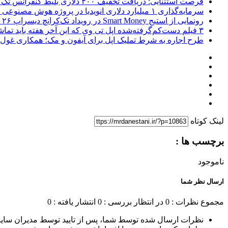
فرصت استثنایی: دریافت تخفیف ۴۰۰ دلاری بلیط کنفرانس تک‌کرانچ دیسراپت ۲۰۲۶
سرمایه‌گذاری ۱ میلیارد دلاری انویدیا در پروژه هوش مصنوعی ناور
رونمایی از استیج Smart Money در رویداد تک‌کرانچ دیسراپ ۲۰۲۶؛ بررسی آینده فین‌تک، پرداخت‌ ها و هوش مصنوعی
۳ فیلم دست‌کم‌گرفته‌شده اپل تی وی که این آخر هفته باید تماشا کنید
طرح اجاره به شرط تملیک اپل برای آیفون و مک؛ همکاری غول فناوری ب
لینک کوتاه
برچسب ها :
ناموجود
ارسال نظر شما
مجموع نظرات : 0
در انتظار بررسی : 0
انتشار یافته : 0
نظرات ارسال شده توسط شما، پس از تایید توسط مدیران سای