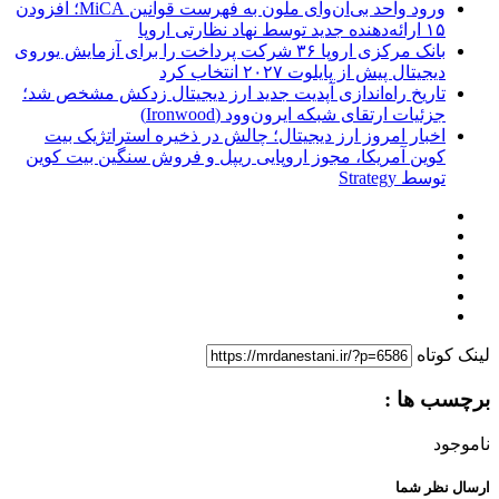
ورود واحد بی‌ان‌وای ملون به فهرست قوانین MiCA؛ افزودن
۱۵ ارائه‌دهنده جدید توسط نهاد نظارتی اروپا
بانک مرکزی اروپا ۳۶ شرکت پرداخت را برای آزمایش یوروی
دیجیتال پیش از پایلوت ۲۰۲۷ انتخاب کرد
تاریخ راه‌اندازی آپدیت جدید ارز دیجیتال زدکش مشخص شد؛
جزئیات ارتقای شبکه ایرون‌وود (Ironwood)
اخبار امروز ارز دیجیتال؛ چالش در ذخیره استراتژیک بیت
کوین آمریکا، مجوز اروپایی ریپل و فروش سنگین بیت کوین
توسط Strategy
لینک کوتاه
برچسب ها :
ناموجود
ارسال نظر شما