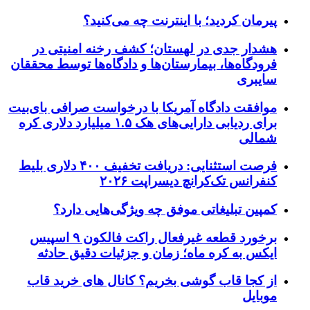
پیرمان کردید؛ با اینترنت چه می‌کنید؟
هشدار جدی در لهستان؛ کشف رخنه امنیتی در
فرودگاه‌ها، بیمارستان‌ها و دادگاه‌ها توسط محققان
سایبری
موافقت دادگاه آمریکا با درخواست صرافی بای‌بیت
برای ردیابی دارایی‌های هک ۱.۵ میلیارد دلاری کره
شمالی
فرصت استثنایی: دریافت تخفیف ۴۰۰ دلاری بلیط
کنفرانس تک‌کرانچ دیسراپت ۲۰۲۶
کمپین تبلیغاتی موفق چه ویژگی‌هایی دارد؟
برخورد قطعه غیرفعال راکت فالکون ۹ اسپیس
ایکس به کره ماه؛ زمان و جزئیات دقیق حادثه
از کجا قاب گوشی بخریم؟ کانال های خرید قاب
موبایل