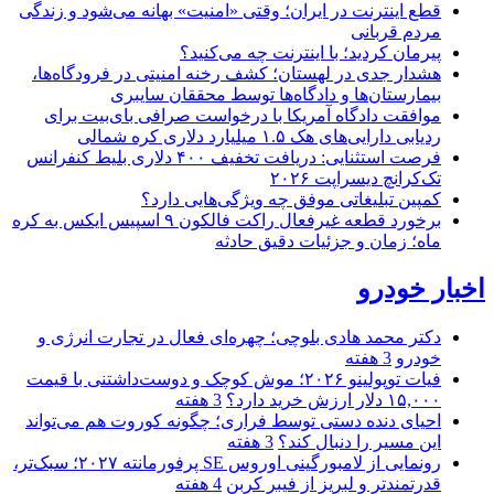
قطع اینترنت در ایران؛ وقتی «امنیت» بهانه می‌شود و زندگی
مردم قربانی
پیرمان کردید؛ با اینترنت چه می‌کنید؟
هشدار جدی در لهستان؛ کشف رخنه امنیتی در فرودگاه‌ها،
بیمارستان‌ها و دادگاه‌ها توسط محققان سایبری
موافقت دادگاه آمریکا با درخواست صرافی بای‌بیت برای
ردیابی دارایی‌های هک ۱.۵ میلیارد دلاری کره شمالی
فرصت استثنایی: دریافت تخفیف ۴۰۰ دلاری بلیط کنفرانس
تک‌کرانچ دیسراپت ۲۰۲۶
کمپین تبلیغاتی موفق چه ویژگی‌هایی دارد؟
برخورد قطعه غیرفعال راکت فالکون ۹ اسپیس ایکس به کره
ماه؛ زمان و جزئیات دقیق حادثه
اخبار خودرو
دکتر محمد هادی بلوچی؛ چهره‌ای فعال در تجارت انرژی و
خودرو
3 هفته
فیات توپولینو ۲۰۲۶؛ موش کوچک و دوست‌داشتنی با قیمت
۱۵,۰۰۰ دلار ارزش خرید دارد؟
3 هفته
احیای دنده دستی توسط فراری؛ چگونه کوروت هم می‌تواند
این مسیر را دنبال کند؟
3 هفته
رونمایی از لامبورگینی اوروس SE پرفورمانته ۲۰۲۷؛ سبک‌تر،
قدرتمندتر و لبریز از فیبر کربن
4 هفته