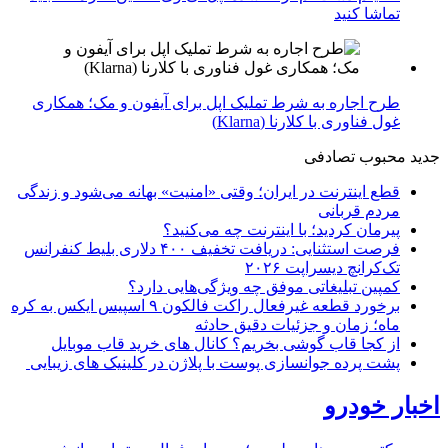
تماشا کنید
طرح اجاره به شرط تملیک اپل برای آیفون و مک؛ همکاری
غول فناوری با کلارنا (Klarna)
جدید
محبوب
تصادفی
قطع اینترنت در ایران؛ وقتی «امنیت» بهانه می‌شود و زندگی
مردم قربانی
پیرمان کردید؛ با اینترنت چه می‌کنید؟
فرصت استثنایی: دریافت تخفیف ۴۰۰ دلاری بلیط کنفرانس
تک‌کرانچ دیسراپت ۲۰۲۶
کمپین تبلیغاتی موفق چه ویژگی‌هایی دارد؟
برخورد قطعه غیرفعال راکت فالکون ۹ اسپیس ایکس به کره
ماه؛ زمان و جزئیات دقیق حادثه
از کجا قاب گوشی بخریم؟ کانال های خرید قاب موبایل
پشت پرده جوانسازی پوست با پلاژن در کلینیک های زیبایی
اخبار خودرو