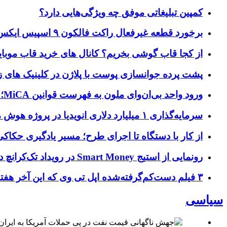
کمپین تبلیغاتی موفق چه ویژگی‌هایی دارد؟
برخورد قطعه غیرفعال راکت فالکون ۹ اسپیس ایکس به کره ماه؛ زمان و جزئیات دقیق حادثه
از کجا قاب گوشی بخریم؟ کانال های خرید قاب موبای
پشت پرده جوانسازی پوست با پلاژن در کلینیک های ز
ورود واحد بی‌ان‌وای ملون به فهرست قوانین MiCA؛ افزودن ۱۵ ارائه‌دهنده جدید توسط نهاد نظارتی اروپا
سرمایه‌گذاری ۱ میلیارد دلاری انویدیا در پروژه هوش مصنوعی ناور
از کار با دستگاه تا اجرای طرح؛ مسیر یادگیری حکاکی 
رونمایی از استیج Smart Money در رویداد تک‌کرانچ دیسراپ ۲۰۲۶؛ بررسی آینده فین‌تک، پرداخت‌ ها و هوش مصنوعی
۳ فیلم دست‌کم‌گرفته‌شده اپل تی وی که این آخر هفته باید تماشا کنید
سیاسی