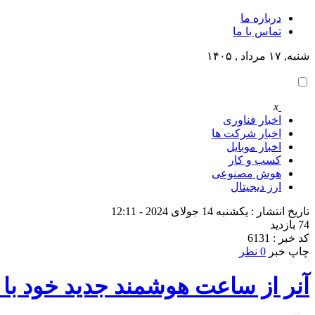
درباره ما
تماس با ما
شنبه, ۱۷ مرداد , ۱۴۰۵
x
اخبار فناوری
اخبار شرکت ها
اخبار موبایل
کسب و کار
هوش مصنوعی
ارز دیجیتال
تاریخ انتشار : یکشنبه 14 جولای 2024 - 12:11
74 بازدید
کد خبر : 6131
چاپ خبر
0 نظر
آنر از ساعت هوشمند جدید خود با نمایشگر OLED و GPS در عرض ۵۰ 