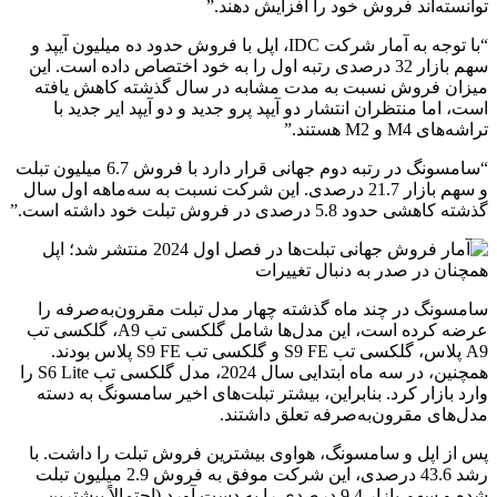
توانسته‌اند فروش خود را افزایش دهند.”
“با توجه به آمار شرکت IDC، اپل با فروش حدود ده میلیون آیپد و
سهم بازار 32 درصدی رتبه اول را به خود اختصاص داده است. این
میزان فروش نسبت به مدت مشابه در سال گذشته کاهش یافته
است، اما منتظران انتشار دو آیپد پرو جدید و دو آیپد ایر جدید با
تراشه‌های M4 و M2 هستند.”
“سامسونگ در رتبه دوم جهانی قرار دارد با فروش 6.7 میلیون تبلت
و سهم بازار 21.7 درصدی. این شرکت نسبت به سه‌ماهه اول سال
گذشته کاهشی حدود 5.8 درصدی در فروش تبلت خود داشته است.”
سامسونگ در چند ماه گذشته چهار مدل تبلت مقرون‌به‌صرفه را
عرضه کرده است، این مدل‌ها شامل گلکسی تب A9، گلکسی تب
A9 پلاس، گلکسی تب S9 FE و گلکسی تب S9 FE پلاس بودند.
همچنین، در سه ماه ابتدایی سال 2024، مدل گلکسی تب S6 Lite را
وارد بازار کرد. بنابراین، بیشتر تبلت‌های اخیر سامسونگ به دسته
مدل‌های مقرون‌به‌صرفه تعلق داشتند.
پس از اپل و سامسونگ، هواوی بیشترین فروش تبلت را داشت. با
رشد 43.6 درصدی، این شرکت موفق به فروش 2.9 میلیون تبلت
شده و سهم بازار 9.4 درصدی را به دست آورد (احتمالاً بیشترین