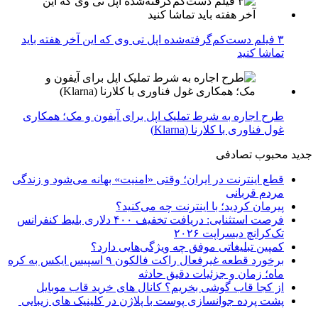
۳ فیلم دست‌کم‌گرفته‌شده اپل تی وی که این آخر هفته باید
تماشا کنید
طرح اجاره به شرط تملیک اپل برای آیفون و مک؛ همکاری
غول فناوری با کلارنا (Klarna)
جدید
محبوب
تصادفی
قطع اینترنت در ایران؛ وقتی «امنیت» بهانه می‌شود و زندگی
مردم قربانی
پیرمان کردید؛ با اینترنت چه می‌کنید؟
فرصت استثنایی: دریافت تخفیف ۴۰۰ دلاری بلیط کنفرانس
تک‌کرانچ دیسراپت ۲۰۲۶
کمپین تبلیغاتی موفق چه ویژگی‌هایی دارد؟
برخورد قطعه غیرفعال راکت فالکون ۹ اسپیس ایکس به کره
ماه؛ زمان و جزئیات دقیق حادثه
از کجا قاب گوشی بخریم؟ کانال های خرید قاب موبایل
پشت پرده جوانسازی پوست با پلاژن در کلینیک های زیبایی