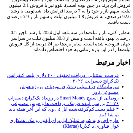
فروش این برند در چین بوده است). لنوو نیز با فروش 2.1 میلیون
تبلت، سهم بازار خود را به 7 درصد افزایش داد. شیائومی با رشد
92.6 درصدی، به فروش 1.8 میلیون تبلت و سهم بازار 5.9 درصدی
دست یافت.
به‌طور کلی، بازار تبلت‌ها در سه‌ماهه اول 2024 با رشد ناچیز 0.5
درصدی بهبود یافته است و بیش از 30.8 میلیون تبلت در سراسر
جهان فروخته شده است. سایر برندها نیز 24 درصد از کل فروش
تبلت‌ها را در این بازه زمانی به خود اختصاص داده‌اند.
اخبار مرتبط
فرصت استثنایی: دریافت تخفیف ۴۰۰ دلاری بلیط کنفرانس
تک‌کرانچ دیسراپت ۲۰۲۶
سرمایه‌گذاری ۱ میلیارد دلاری انویدیا در پروژه هوش
مصنوعی ناور
رونمایی از استیج Smart Money در رویداد تک‌کرانچ دیسراپ
۲۰۲۶؛ بررسی آینده فین‌تک، پرداخت‌ ها و هوش مصنوعی
۳ فیلم دست‌کم‌گرفته‌شده اپل تی وی که این آخر هفته باید
تماشا کنید
طرح اجاره به شرط تملیک اپل برای آیفون و مک؛ همکاری
غول فناوری با کلارنا (Klarna)