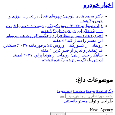
اخبار خودرو
دکتر محمد هادی بلوچی؛ چهره‌ای فعال در تجارت انرژی و
خودرو
3 هفته
فیات توپولینو ۲۰۲۶؛ موش کوچک و دوست‌داشتنی با قیمت
۱۵,۰۰۰ دلار ارزش خرید دارد؟
3 هفته
احیای دنده دستی توسط فراری؛ چگونه کوروت هم می‌تواند
این مسیر را دنبال کند؟
3 هفته
رونمایی از لامبورگینی اوروس SE پرفورمانته ۲۰۲۷؛ سبک‌تر،
قدرتمندتر و لبریز از فیبر کربن
4 هفته
شاهکار جدید ژاپنی؛ رونمایی از هوندا پرلود ۲۰۲۷ لیمیتد
ادیشن با رنگ سرخ خیره‌کننده
4 هفته
موضوعات داغ:
رنگ
Beautiful
Design
Education
Engineering
طراحی و تولید
مستر دانستنی
News Agency
جستجو