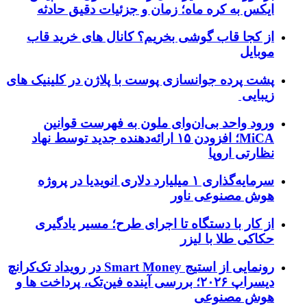
ایکس به کره ماه؛ زمان و جزئیات دقیق حادثه
از کجا قاب گوشی بخریم؟ کانال های خرید قاب
موبایل
پشت پرده جوانسازی پوست با پلاژن در کلینیک های
زیبایی
ورود واحد بی‌ان‌وای ملون به فهرست قوانین
MiCA؛ افزودن ۱۵ ارائه‌دهنده جدید توسط نهاد
نظارتی اروپا
سرمایه‌گذاری ۱ میلیارد دلاری انویدیا در پروژه
هوش مصنوعی ناور
از کار با دستگاه تا اجرای طرح؛ مسیر یادگیری
حکاکی طلا با لیزر
رونمایی از استیج Smart Money در رویداد تک‌کرانچ
دیسراپ ۲۰۲۶؛ بررسی آینده فین‌تک، پرداخت‌ ها و
هوش مصنوعی