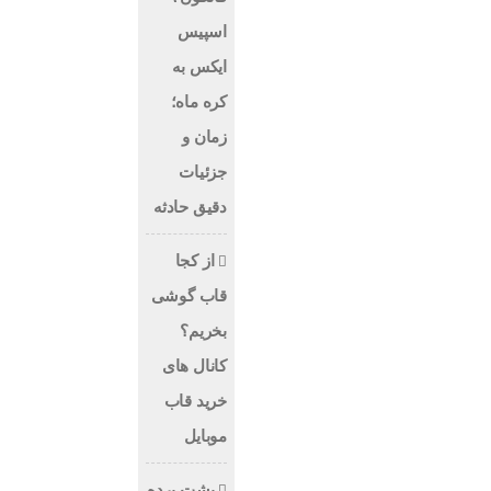
اسپیس
ایکس به
کره ماه؛
زمان و
جزئیات
دقیق حادثه
از کجا
قاب گوشی
بخریم؟
کانال های
خرید قاب
موبایل
پشت پرده