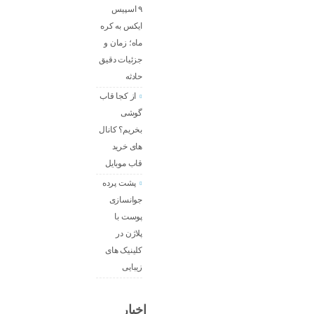
۹ اسپیس
ایکس به کره
ماه؛ زمان و
جزئیات دقیق
حادثه
از کجا قاب
گوشی
بخریم؟ کانال
های خرید
قاب موبایل
پشت پرده
جوانسازی
پوست با
پلاژن در
کلینیک های
زیبایی
اخبار