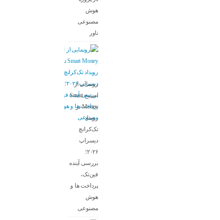
هوش
مصنوعی
ناور
رونمایی از
استیج Smart
Money در
رویداد
تک‌کرانچ
دیسراپ
۲۰۲۶؛
بررسی آینده
فین‌تک،
پرداخت‌ ها و
هوش
مصنوعی