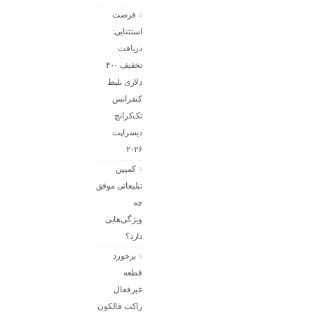
فرصت
استثنایی:
دریافت
تخفیف ۴۰۰
دلاری بلیط
کنفرانس
تک‌کرانچ
دیسراپت
۲۰۲۶
کمپین
تبلیغاتی موفق
چه
ویژگی‌هایی
دارد؟
برخورد
قطعه
غیرفعال
راکت فالکون