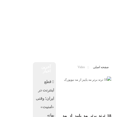
درباره ما
تماس با ما
پنجشنبه, ۱۵ مرداد , ۱۴۰۵
اخبار فناوری
اخبار شرکت ها
اخبار موبایل
کسب و کار
هوش مصنوعی
ارز دیجیتال
آخرین
صفحه اصلی
Video
اخبار
قطع
اینترنت در
ایران؛ وقتی
«امنیت»
بهانه
18 ترند برتر مد پاییز از مد