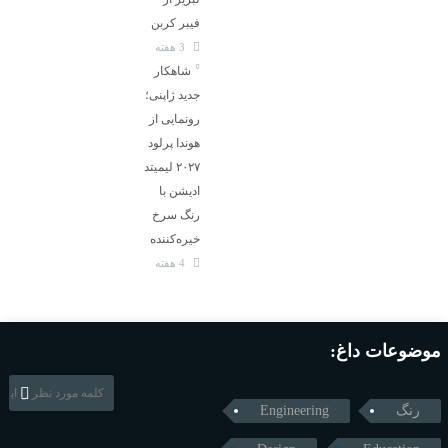
فیبر کربن
3 هفته
شاهکار
جدید ژاپنی؛
رونمایی از
هوندا پرلود
۲۰۲۷ لیمیتد
ادیشن با
رنگ سرخ
خیره‌کننده
4 هفته
موضوعات داغ:
رنگ
Engineering