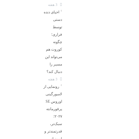
3 هفته
احیای دنده
دستی
توسط
فراری؛
چگونه
کوروت هم
می‌تواند این
مسیر را
دنبال کند؟
3 هفته
رونمایی از
لامبورگینی
اوروس SE
پرفورمانته
۲۰۲۷؛
سبک‌تر،
قدرتمندتر و
لبریز از