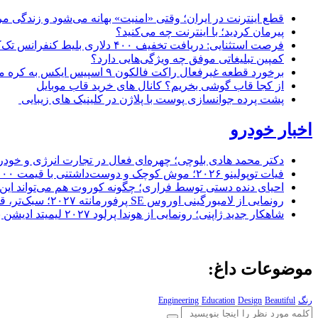
قطع اینترنت در ایران؛ وقتی «امنیت» بهانه می‌شود و زندگی مر
پیرمان کردید؛ با اینترنت چه می‌کنید؟
فرصت استثنایی: دریافت تخفیف ۴۰۰ دلاری بلیط کنفرانس تک‌کرانچ دیسراپت ۲۰۲۶
کمپین تبلیغاتی موفق چه ویژگی‌هایی دارد؟
برخورد قطعه غیرفعال راکت فالکون ۹ اسپیس ایکس به کره ماه؛ زمان و جزئیات دقیق حادثه
از کجا قاب گوشی بخریم؟ کانال های خرید قاب موبایل
پشت پرده جوانسازی پوست با پلاژن در کلینیک های زیبایی
اخبار خودرو
دکتر محمد هادی بلوچی؛ چهره‌ای فعال در تجارت انرژی و خودر
فیات توپولینو ۲۰۲۶؛ موش کوچک و دوست‌داشتنی با قیمت ۱۵,۰۰۰ دلار ارزش خرید دارد؟
احیای دنده دستی توسط فراری؛ چگونه کوروت هم می‌تواند این 
رونمایی از لامبورگینی اوروس SE پرفورمانته ۲۰۲۷؛ سبک‌تر، قدرتمندتر و لبریز از فیبر کربن
شاهکار جدید ژاپنی؛ رونمایی از هوندا پرلود ۲۰۲۷ لیمیتد ادیشن با رنگ سرخ خیره‌کننده
موضوعات داغ:
رنگ
Beautiful
Design
Education
Engineering