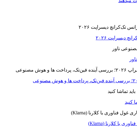
ت میدهند
ا کلارنا (Klarna)