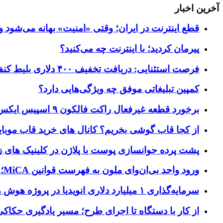
آخرین اخبار
قطع اینترنت در ایران؛ وقتی «امنیت» بهانه می‌شود و
پیرمان کردید؛ با اینترنت چه می‌کنید؟
فرصت استثنایی: دریافت تخفیف ۴۰۰ دلاری بلیط کنفرانس تک‌کرانچ دیسراپت ۲۰۲۶
کمپین تبلیغاتی موفق چه ویژگی‌هایی دارد؟
برخورد قطعه غیرفعال راکت فالکون ۹ اسپیس ایکس به کره ماه؛ زمان و جزئیات دقیق حادثه
از کجا قاب گوشی بخریم؟ کانال های خرید قاب موبای
پشت پرده جوانسازی پوست با پلاژن در کلینیک های ز
ورود واحد بی‌ان‌وای ملون به فهرست قوانین MiCA؛ افزودن ۱۵ ارائه‌دهنده جدید توسط نهاد نظارتی اروپا
سرمایه‌گذاری ۱ میلیارد دلاری انویدیا در پروژه هوش مصنوعی ناور
از کار با دستگاه تا اجرای طرح؛ مسیر یادگیری حکاکی 