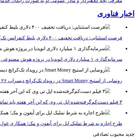
معرفی بچه کلاهبردار و مادر عمومی او به صورت رایگان خدما
اخبار فناوری
فرصت استثنایی: دریافت تخفیف ۴۰۰ دلاری بلیط کنفرانس تک‌کرانچ دیسراپت ۲۰۲۶
سرمایه‌گذاری ۱ میلیارد دلاری انویدیا در پروژه هوش مصنوعی ناور
رونمایی از استیج Smart Money در رویداد تک‌کرانچ دیسراپ ۲۰۲۶؛ بررسی آینده فین‌تک، پرداخت‌ ها و هوش مصنوعی
۳ فیلم دست‌کم‌گرفته‌شده اپل تی وی که این آخر هفته باید تماشا کنید
طرح اجاره به شرط تملیک اپل برای آیفون و مک؛ همکاری غول فناوری ب
جدید
محبوب
تصادفی