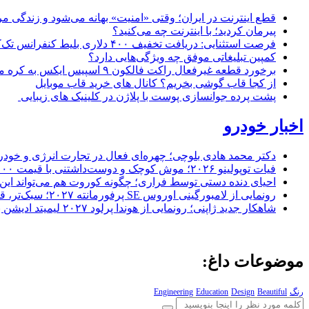
قطع اینترنت در ایران؛ وقتی «امنیت» بهانه می‌شود و زندگی مر
پیرمان کردید؛ با اینترنت چه می‌کنید؟
فرصت استثنایی: دریافت تخفیف ۴۰۰ دلاری بلیط کنفرانس تک‌کرانچ دیسراپت ۲۰۲۶
کمپین تبلیغاتی موفق چه ویژگی‌هایی دارد؟
برخورد قطعه غیرفعال راکت فالکون ۹ اسپیس ایکس به کره ماه؛ زمان و جزئیات دقیق حادثه
از کجا قاب گوشی بخریم؟ کانال های خرید قاب موبایل
پشت پرده جوانسازی پوست با پلاژن در کلینیک های زیبایی
اخبار خودرو
دکتر محمد هادی بلوچی؛ چهره‌ای فعال در تجارت انرژی و خودر
فیات توپولینو ۲۰۲۶؛ موش کوچک و دوست‌داشتنی با قیمت ۱۵,۰۰۰ دلار ارزش خرید دارد؟
احیای دنده دستی توسط فراری؛ چگونه کوروت هم می‌تواند این 
رونمایی از لامبورگینی اوروس SE پرفورمانته ۲۰۲۷؛ سبک‌تر، قدرتمندتر و لبریز از فیبر کربن
شاهکار جدید ژاپنی؛ رونمایی از هوندا پرلود ۲۰۲۷ لیمیتد ادیشن با رنگ سرخ خیره‌کننده
موضوعات داغ:
رنگ
Beautiful
Design
Education
Engineering