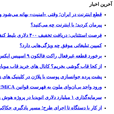
آخرین اخبار
قطع اینترنت در ایران؛ وقتی «امنیت» بهانه می‌شود و
پیرمان کردید؛ با اینترنت چه می‌کنید؟
فرصت استثنایی: دریافت تخفیف ۴۰۰ دلاری بلیط کنفرانس تک‌کرانچ دیسراپت ۲۰۲۶
کمپین تبلیغاتی موفق چه ویژگی‌هایی دارد؟
برخورد قطعه غیرفعال راکت فالکون ۹ اسپیس ایکس به کره ماه؛ زمان و جزئیات دقیق حادثه
از کجا قاب گوشی بخریم؟ کانال های خرید قاب موبای
پشت پرده جوانسازی پوست با پلاژن در کلینیک های ز
ورود واحد بی‌ان‌وای ملون به فهرست قوانین MiCA؛ افزودن ۱۵ ارائه‌دهنده جدید توسط نهاد نظارتی اروپا
سرمایه‌گذاری ۱ میلیارد دلاری انویدیا در پروژه هوش مصنوعی ناور
از کار با دستگاه تا اجرای طرح؛ مسیر یادگیری حکاکی 