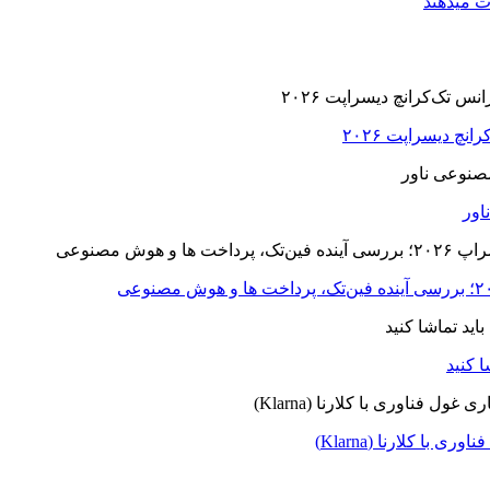
ت میدهند
ا کلارنا (Klarna)