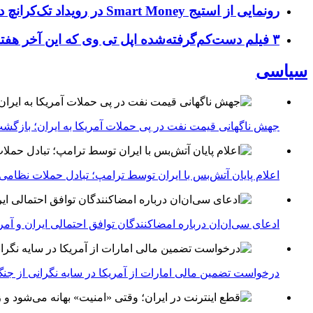
رونمایی از استیج Smart Money در رویداد تک‌کرانچ دیسراپ ۲۰۲۶؛ بررسی آینده فین‌تک، پرداخت‌ ها و هوش مصنوعی
۳ فیلم دست‌کم‌گرفته‌شده اپل تی وی که این آخر هفته باید تماشا کنید
سیاسی
جهش ناگهانی قیمت نفت در پی حملات آمریکا به ایران؛ بازگشت
اعلام پایان آتش‌بس با ایران توسط ترامپ؛ تبادل حملات نظامی
ادعای سی‌ان‌ان درباره امضاکنندگان توافق احتمالی ایران و آمر
درخواست تضمین مالی امارات از آمریکا در سایه نگرانی از جنگ 