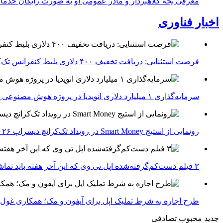
معرفی بچه کلاهبردار و مادر عمومی او به صورت رایگان خدما
اخبار فناوری
فرصت استثنایی: دریافت تخفیف ۴۰۰ دلاری بلیط کنفرانس تک‌کرانچ دیسراپت ۲۰۲۶
سرمایه‌گذاری ۱ میلیارد دلاری انویدیا در پروژه هوش مصنوعی ناور
رونمایی از استیج Smart Money در رویداد تک‌کرانچ دیسراپ ۲۰۲۶؛ بررسی آینده فین‌تک، پرداخت‌ ها و هوش مصنوعی
۳ فیلم دست‌کم‌گرفته‌شده اپل تی وی که این آخر هفته باید تماشا کنید
طرح اجاره به شرط تملیک اپل برای آیفون و مک؛ همکاری غول فناوری ب
جدید
محبوب
تصادفی