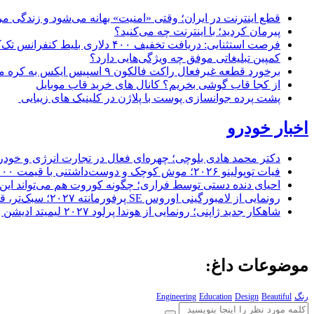
قطع اینترنت در ایران؛ وقتی «امنیت» بهانه می‌شود و زندگی مر
پیرمان کردید؛ با اینترنت چه می‌کنید؟
فرصت استثنایی: دریافت تخفیف ۴۰۰ دلاری بلیط کنفرانس تک‌کرانچ دیسراپت ۲۰۲۶
کمپین تبلیغاتی موفق چه ویژگی‌هایی دارد؟
برخورد قطعه غیرفعال راکت فالکون ۹ اسپیس ایکس به کره ماه؛ زمان و جزئیات دقیق حادثه
از کجا قاب گوشی بخریم؟ کانال های خرید قاب موبایل
پشت پرده جوانسازی پوست با پلاژن در کلینیک های زیبایی
اخبار خودرو
دکتر محمد هادی بلوچی؛ چهره‌ای فعال در تجارت انرژی و خودر
فیات توپولینو ۲۰۲۶؛ موش کوچک و دوست‌داشتنی با قیمت ۱۵,۰۰۰ دلار ارزش خرید دارد؟
احیای دنده دستی توسط فراری؛ چگونه کوروت هم می‌تواند این 
رونمایی از لامبورگینی اوروس SE پرفورمانته ۲۰۲۷؛ سبک‌تر، قدرتمندتر و لبریز از فیبر کربن
شاهکار جدید ژاپنی؛ رونمایی از هوندا پرلود ۲۰۲۷ لیمیتد ادیشن با رنگ سرخ خیره‌کننده
موضوعات داغ:
رنگ
Beautiful
Design
Education
Engineering