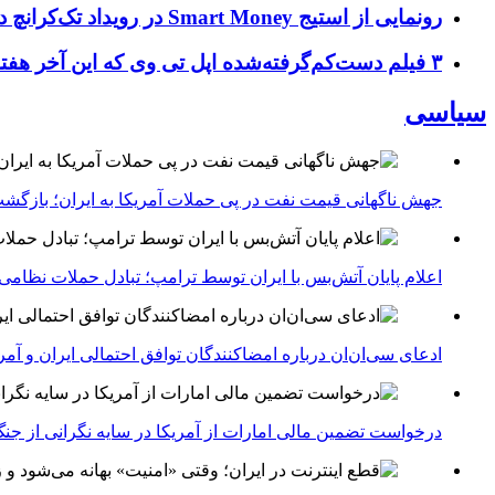
رونمایی از استیج Smart Money در رویداد تک‌کرانچ دیسراپ ۲۰۲۶؛ بررسی آینده فین‌تک، پرداخت‌ ها و هوش مصنوعی
۳ فیلم دست‌کم‌گرفته‌شده اپل تی وی که این آخر هفته باید تماشا کنید
سیاسی
جهش ناگهانی قیمت نفت در پی حملات آمریکا به ایران؛ بازگشت
اعلام پایان آتش‌بس با ایران توسط ترامپ؛ تبادل حملات نظامی
ادعای سی‌ان‌ان درباره امضاکنندگان توافق احتمالی ایران و آمر
درخواست تضمین مالی امارات از آمریکا در سایه نگرانی از جنگ 