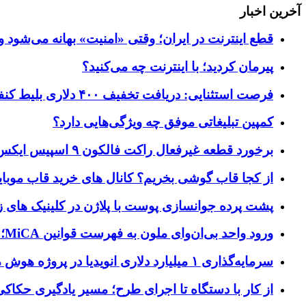
آخرین اخبار
قطع اینترنت در ایران؛ وقتی «امنیت» بهانه می‌شود و
پیرمان کردید؛ با اینترنت چه می‌کنید؟
فرصت استثنایی: دریافت تخفیف ۴۰۰ دلاری بلیط کنفرانس تک‌کرانچ دیسراپت ۲۰۲۶
کمپین تبلیغاتی موفق چه ویژگی‌هایی دارد؟
برخورد قطعه غیرفعال راکت فالکون ۹ اسپیس ایکس به کره ماه؛ زمان و جزئیات دقیق حادثه
از کجا قاب گوشی بخریم؟ کانال های خرید قاب موبای
پشت پرده جوانسازی پوست با پلاژن در کلینیک های ز
ورود واحد بی‌ان‌وای ملون به فهرست قوانین MiCA؛ افزودن ۱۵ ارائه‌دهنده جدید توسط نهاد نظارتی اروپا
سرمایه‌گذاری ۱ میلیارد دلاری انویدیا در پروژه هوش مصنوعی ناور
از کار با دستگاه تا اجرای طرح؛ مسیر یادگیری حکاکی 