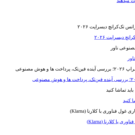
ت میدهند
ا کلارنا (Klarna)