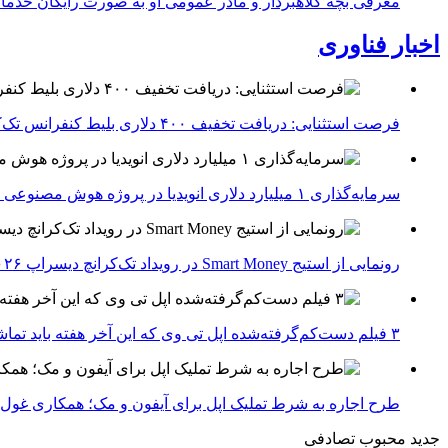
معرفی بچه کلاهبردار و مادر عمومی او به صورت رایگان خدما
اخبار فناوری
فرصت استثنایی: دریافت تخفیف ۴۰۰ دلاری بلیط کنفرانس تک‌کرانچ دیسراپت ۲۰۲۶
سرمایه‌گذاری ۱ میلیارد دلاری انویدیا در پروژه هوش مصنوعی ناور
رونمایی از استیج Smart Money در رویداد تک‌کرانچ دیسراپ ۲۰۲۶؛ بررسی آینده فین‌تک، پرداخت‌ ها و هوش مصنوعی
۳ فیلم دست‌کم‌گرفته‌شده اپل تی وی که این آخر هفته باید تماشا کنید
طرح اجاره به شرط تملیک اپل برای آیفون و مک؛ همکاری غول فناوری ب
جدید
محبوب
تصادفی