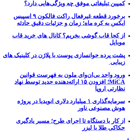
کمپین تبلیغاتی موفق چه ویژگی‌هایی دارد؟
برخورد قطعه غیرفعال راکت فالکون ۹ اسپیس
ایکس به کره ماه؛ زمان و جزئیات دقیق حادثه
از کجا قاب گوشی بخریم؟ کانال های خرید قاب
موبایل
پشت پرده جوانسازی پوست با پلاژن در کلینیک های
زیبایی
ورود واحد بی‌ان‌وای ملون به فهرست قوانین
MiCA؛ افزودن ۱۵ ارائه‌دهنده جدید توسط نهاد
نظارتی اروپا
سرمایه‌گذاری ۱ میلیارد دلاری انویدیا در پروژه
هوش مصنوعی ناور
از کار با دستگاه تا اجرای طرح؛ مسیر یادگیری
حکاکی طلا با لیزر