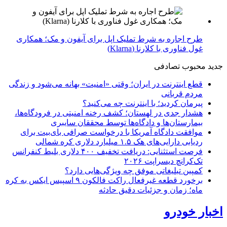
طرح اجاره به شرط تملیک اپل برای آیفون و مک؛ همکاری
غول فناوری با کلارنا (Klarna)
جدید
محبوب
تصادفی
قطع اینترنت در ایران؛ وقتی «امنیت» بهانه می‌شود و زندگی
مردم قربانی
پیرمان کردید؛ با اینترنت چه می‌کنید؟
هشدار جدی در لهستان؛ کشف رخنه امنیتی در فرودگاه‌ها،
بیمارستان‌ها و دادگاه‌ها توسط محققان سایبری
موافقت دادگاه آمریکا با درخواست صرافی بای‌بیت برای
ردیابی دارایی‌های هک ۱.۵ میلیارد دلاری کره شمالی
فرصت استثنایی: دریافت تخفیف ۴۰۰ دلاری بلیط کنفرانس
تک‌کرانچ دیسراپت ۲۰۲۶
کمپین تبلیغاتی موفق چه ویژگی‌هایی دارد؟
برخورد قطعه غیرفعال راکت فالکون ۹ اسپیس ایکس به کره
ماه؛ زمان و جزئیات دقیق حادثه
اخبار خودرو