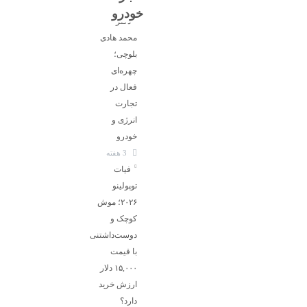
خودرو
دکتر
محمد هادی
بلوچی؛
چهره‌ای
فعال در
تجارت
انرژی و
خودرو
3 هفته
فیات
توپولینو
۲۰۲۶؛ موش
کوچک و
دوست‌داشتنی
با قیمت
۱۵,۰۰۰ دلار
ارزش خرید
دارد؟