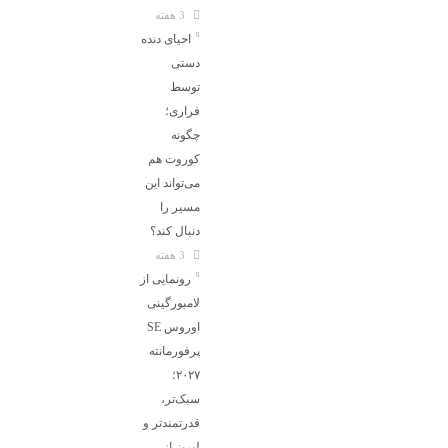
3 هفته
احیای دنده
دستی
توسط
فراری؛
چگونه
کوروت هم
می‌تواند این
مسیر را
دنبال کند؟
3 هفته
رونمایی از
لامبورگینی
اوروس SE
پرفورمانته
۲۰۲۷؛
سبک‌تر،
قدرتمندتر و
لبریز از