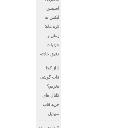
اسپیس
ایکس به
کره ماه؛
زمان و
جزئیات
دقیق حادثه
از کجا
قاب گوشی
بخریم؟
کانال های
خرید قاب
موبایل
پشت پرده