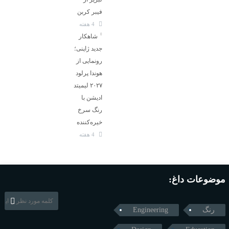
فیبر کربن
4 هفته
شاهکار
جدید ژاپنی؛
رونمایی از
هوندا پرلود
۲۰۲۷ لیمیتد
ادیشن با
رنگ سرخ
خیره‌کننده
4 هفته
موضوعات داغ:
رنگ
Engineering