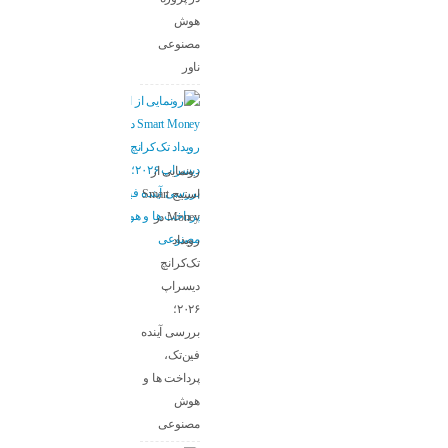
هوش
مصنوعی
ناور
رونمایی از
استیج Smart
Money در
رویداد
تک‌کرانچ
دیسراپ
۲۰۲۶؛
بررسی آینده
فین‌تک،
پرداخت‌ ها و
هوش
مصنوعی