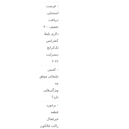
فرصت
استثنایی:
دریافت
تخفیف ۴۰۰
دلاری بلیط
کنفرانس
تک‌کرانچ
دیسراپت
۲۰۲۶
کمپین
تبلیغاتی موفق
چه
ویژگی‌هایی
دارد؟
برخورد
قطعه
غیرفعال
راکت فالکون