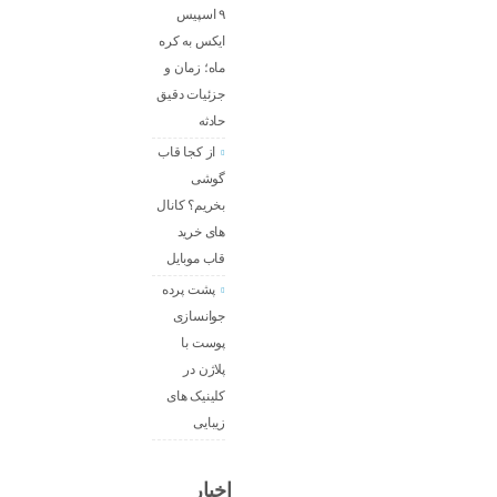
۹ اسپیس
ایکس به کره
ماه؛ زمان و
جزئیات دقیق
حادثه
از کجا قاب
گوشی
بخریم؟ کانال
های خرید
قاب موبایل
پشت پرده
جوانسازی
پوست با
پلاژن در
کلینیک های
زیبایی
اخبار