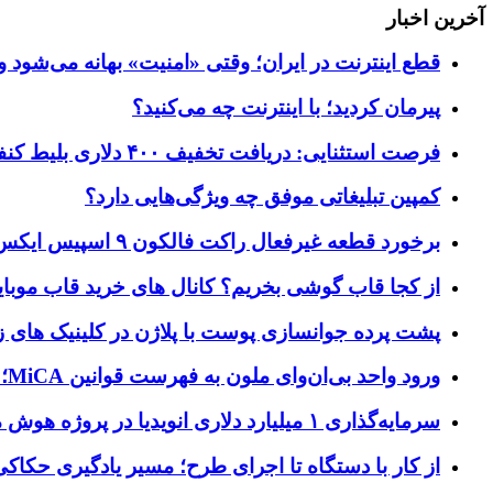
آخرین اخبار
قطع اینترنت در ایران؛ وقتی «امنیت» بهانه می‌شود و
پیرمان کردید؛ با اینترنت چه می‌کنید؟
فرصت استثنایی: دریافت تخفیف ۴۰۰ دلاری بلیط کنفرانس تک‌کرانچ دیسراپت ۲۰۲۶
کمپین تبلیغاتی موفق چه ویژگی‌هایی دارد؟
برخورد قطعه غیرفعال راکت فالکون ۹ اسپیس ایکس به کره ماه؛ زمان و جزئیات دقیق حادثه
از کجا قاب گوشی بخریم؟ کانال های خرید قاب موبای
پشت پرده جوانسازی پوست با پلاژن در کلینیک های ز
ورود واحد بی‌ان‌وای ملون به فهرست قوانین MiCA؛ افزودن ۱۵ ارائه‌دهنده جدید توسط نهاد نظارتی اروپا
سرمایه‌گذاری ۱ میلیارد دلاری انویدیا در پروژه هوش مصنوعی ناور
از کار با دستگاه تا اجرای طرح؛ مسیر یادگیری حکاکی 