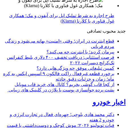
طرح اجاره به شرط تملیک اپل برای آیفون و مک؛ همکاری
غول فناوری با کلارنا (Klarna)
جدید
محبوب
تصادفی
قطع اینترنت در ایران؛ وقتی «امنیت» بهانه می‌شود و زندگی
مردم قربانی
پیرمان کردید؛ با اینترنت چه می‌کنید؟
فرصت استثنایی: دریافت تخفیف ۴۰۰ دلاری بلیط کنفرانس
تک‌کرانچ دیسراپت ۲۰۲۶
کمپین تبلیغاتی موفق چه ویژگی‌هایی دارد؟
برخورد قطعه غیرفعال راکت فالکون ۹ اسپیس ایکس به کره
ماه؛ زمان و جزئیات دقیق حادثه
از کجا قاب گوشی بخریم؟ کانال های خرید قاب موبایل
پشت پرده جوانسازی پوست با پلاژن در کلینیک های زیبایی
اخبار خودرو
دکتر محمد هادی بلوچی؛ چهره‌ای فعال در تجارت انرژی و
خودرو
2 هفته
فیات توپولینو ۲۰۲۶؛ موش کوچک و دوست‌داشتنی با قیمت