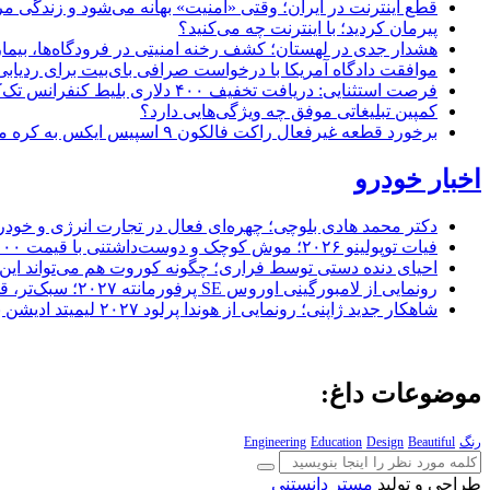
قطع اینترنت در ایران؛ وقتی «امنیت» بهانه می‌شود و زندگی مر
پیرمان کردید؛ با اینترنت چه می‌کنید؟
هشدار جدی در لهستان؛ کشف رخنه امنیتی در فرودگاه‌ها، بیمار
موافقت دادگاه آمریکا با درخواست صرافی بای‌بیت برای ردیابی دارایی‌های هک ۱.۵ میل
فرصت استثنایی: دریافت تخفیف ۴۰۰ دلاری بلیط کنفرانس تک‌کرانچ دیسراپت ۲۰۲۶
کمپین تبلیغاتی موفق چه ویژگی‌هایی دارد؟
برخورد قطعه غیرفعال راکت فالکون ۹ اسپیس ایکس به کره ماه؛ زمان و جزئیات دقیق حادثه
اخبار خودرو
دکتر محمد هادی بلوچی؛ چهره‌ای فعال در تجارت انرژی و خودر
فیات توپولینو ۲۰۲۶؛ موش کوچک و دوست‌داشتنی با قیمت ۱۵,۰۰۰ دلار ارزش خرید دارد؟
احیای دنده دستی توسط فراری؛ چگونه کوروت هم می‌تواند این 
رونمایی از لامبورگینی اوروس SE پرفورمانته ۲۰۲۷؛ سبک‌تر، قدرتمندتر و لبریز از فیبر کربن
شاهکار جدید ژاپنی؛ رونمایی از هوندا پرلود ۲۰۲۷ لیمیتد ادیشن با رنگ سرخ خیره‌کننده
موضوعات داغ:
رنگ
Beautiful
Design
Education
Engineering
طراحی و تولید
مستر دانستنی