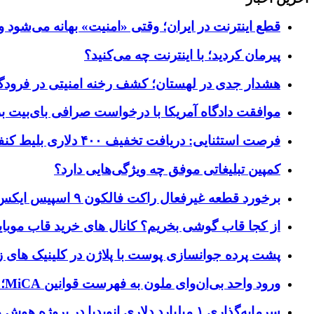
قطع اینترنت در ایران؛ وقتی «امنیت» بهانه می‌شود و
پیرمان کردید؛ با اینترنت چه می‌کنید؟
هشدار جدی در لهستان؛ کشف رخنه امنیتی در فرودگاه‌
موافقت دادگاه آمریکا با درخواست صرافی بای‌بیت برای ردیابی دارایی‌ه
فرصت استثنایی: دریافت تخفیف ۴۰۰ دلاری بلیط کنفرانس تک‌کرانچ دیسراپت ۲۰۲۶
کمپین تبلیغاتی موفق چه ویژگی‌هایی دارد؟
برخورد قطعه غیرفعال راکت فالکون ۹ اسپیس ایکس به کره ماه؛ زمان و جزئیات دقیق حادثه
از کجا قاب گوشی بخریم؟ کانال های خرید قاب موبای
پشت پرده جوانسازی پوست با پلاژن در کلینیک های ز
ورود واحد بی‌ان‌وای ملون به فهرست قوانین MiCA؛ افزودن ۱۵ ارائه‌دهنده جدید توسط نهاد نظارتی اروپا
سرمایه‌گذاری ۱ میلیارد دلاری انویدیا در پروژه هوش مصنوعی ناور