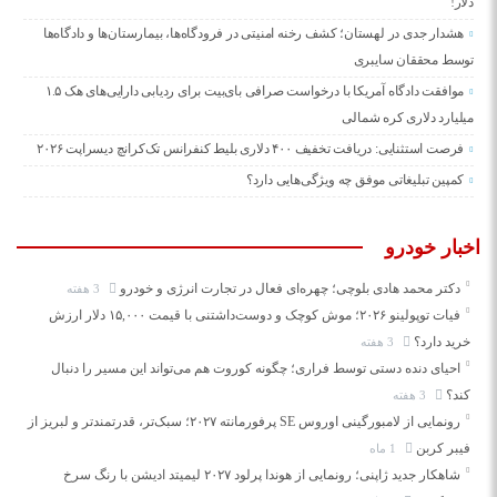
دلار!
هشدار جدی در لهستان؛ کشف رخنه امنیتی در فرودگاه‌ها، بیمارستان‌ها و دادگاه‌ها
توسط محققان سایبری
موافقت دادگاه آمریکا با درخواست صرافی بای‌بیت برای ردیابی دارایی‌های هک ۱.۵
میلیارد دلاری کره شمالی
فرصت استثنایی: دریافت تخفیف ۴۰۰ دلاری بلیط کنفرانس تک‌کرانچ دیسراپت ۲۰۲۶
کمپین تبلیغاتی موفق چه ویژگی‌هایی دارد؟
اخبار خودرو
دکتر محمد هادی بلوچی؛ چهره‌ای فعال در تجارت انرژی و خودرو
3 هفته
فیات توپولینو ۲۰۲۶؛ موش کوچک و دوست‌داشتنی با قیمت ۱۵,۰۰۰ دلار ارزش
خرید دارد؟
3 هفته
احیای دنده دستی توسط فراری؛ چگونه کوروت هم می‌تواند این مسیر را دنبال
کند؟
3 هفته
رونمایی از لامبورگینی اوروس SE پرفورمانته ۲۰۲۷؛ سبک‌تر، قدرتمندتر و لبریز از
فیبر کربن
1 ماه
شاهکار جدید ژاپنی؛ رونمایی از هوندا پرلود ۲۰۲۷ لیمیتد ادیشن با رنگ سرخ