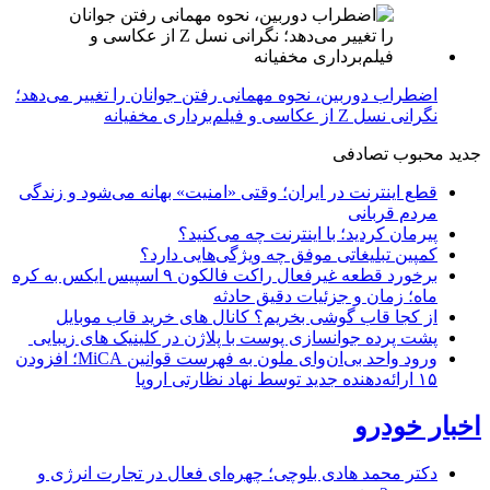
اضطراب دوربین، نحوه مهمانی رفتن جوانان را تغییر می‌دهد؛
نگرانی نسل Z از عکاسی و فیلم‌برداری مخفیانه
جدید
محبوب
تصادفی
قطع اینترنت در ایران؛ وقتی «امنیت» بهانه می‌شود و زندگی
مردم قربانی
پیرمان کردید؛ با اینترنت چه می‌کنید؟
کمپین تبلیغاتی موفق چه ویژگی‌هایی دارد؟
برخورد قطعه غیرفعال راکت فالکون ۹ اسپیس ایکس به کره
ماه؛ زمان و جزئیات دقیق حادثه
از کجا قاب گوشی بخریم؟ کانال های خرید قاب موبایل
پشت پرده جوانسازی پوست با پلاژن در کلینیک های زیبایی
ورود واحد بی‌ان‌وای ملون به فهرست قوانین MiCA؛ افزودن
۱۵ ارائه‌دهنده جدید توسط نهاد نظارتی اروپا
اخبار خودرو
دکتر محمد هادی بلوچی؛ چهره‌ای فعال در تجارت انرژی و