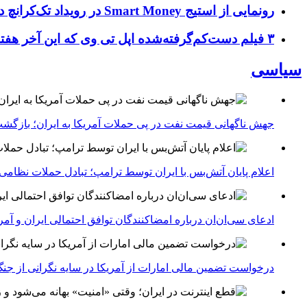
رونمایی از استیج Smart Money در رویداد تک‌کرانچ دیسراپ ۲۰۲۶؛ بررسی آینده فین‌تک، پرداخت‌ ها و هوش مصنوعی
۳ فیلم دست‌کم‌گرفته‌شده اپل تی وی که این آخر هفته باید تماشا کنید
سیاسی
جهش ناگهانی قیمت نفت در پی حملات آمریکا به ایران؛ بازگشت
اعلام پایان آتش‌بس با ایران توسط ترامپ؛ تبادل حملات نظامی
ادعای سی‌ان‌ان درباره امضاکنندگان توافق احتمالی ایران و آمر
درخواست تضمین مالی امارات از آمریکا در سایه نگرانی از جنگ 