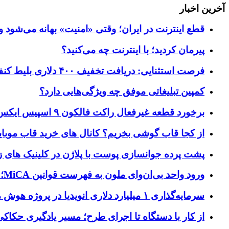
آخرین اخبار
قطع اینترنت در ایران؛ وقتی «امنیت» بهانه می‌شود و
پیرمان کردید؛ با اینترنت چه می‌کنید؟
فرصت استثنایی: دریافت تخفیف ۴۰۰ دلاری بلیط کنفرانس تک‌کرانچ دیسراپت ۲۰۲۶
کمپین تبلیغاتی موفق چه ویژگی‌هایی دارد؟
برخورد قطعه غیرفعال راکت فالکون ۹ اسپیس ایکس به کره ماه؛ زمان و جزئیات دقیق حادثه
از کجا قاب گوشی بخریم؟ کانال های خرید قاب موبای
پشت پرده جوانسازی پوست با پلاژن در کلینیک های ز
ورود واحد بی‌ان‌وای ملون به فهرست قوانین MiCA؛ افزودن ۱۵ ارائه‌دهنده جدید توسط نهاد نظارتی اروپا
سرمایه‌گذاری ۱ میلیارد دلاری انویدیا در پروژه هوش مصنوعی ناور
از کار با دستگاه تا اجرای طرح؛ مسیر یادگیری حکاکی 