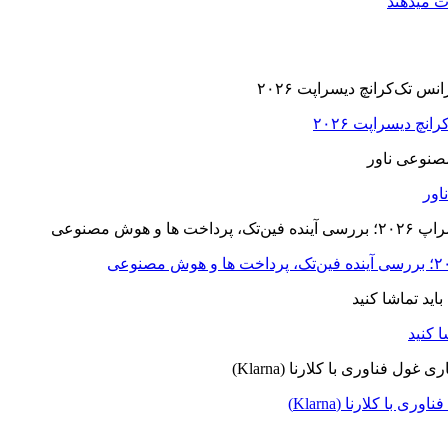
ت میدهند
ا کلارنا (Klarna)