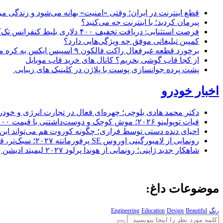
قطع اینترنت در ایران؛ وقتی «امنیت» بهانه می‌شود و زندگی مر
پیرمان کردید؛ با اینترنت چه می‌کنید؟
فرصت استثنایی: دریافت تخفیف ۴۰۰ دلاری بلیط کنفرانس تک‌کرانچ دیسراپت ۲۰۲۶
کمپین تبلیغاتی موفق چه ویژگی‌هایی دارد؟
برخورد قطعه غیرفعال راکت فالکون ۹ اسپیس ایکس به کره ماه؛ زمان و جزئیات دقیق حادثه
از کجا قاب گوشی بخریم؟ کانال های خرید قاب موبایل
پشت پرده جوانسازی پوست با پلاژن در کلینیک های زیبایی
اخبار خودرو
دکتر محمد هادی بلوچی؛ چهره‌ای فعال در تجارت انرژی و خودر
فیات توپولینو ۲۰۲۶؛ موش کوچک و دوست‌داشتنی با قیمت ۱۵,۰۰۰ دلار ارزش خرید دارد؟
احیای دنده دستی توسط فراری؛ چگونه کوروت هم می‌تواند این 
رونمایی از لامبورگینی اوروس SE پرفورمانته ۲۰۲۷؛ سبک‌تر، قدرتمندتر و لبریز از فیبر کربن
شاهکار جدید ژاپنی؛ رونمایی از هوندا پرلود ۲۰۲۷ لیمیتد ادیشن با رنگ سرخ خیره‌کننده
موضوعات داغ:
رنگ
Beautiful
Design
Education
Engineering