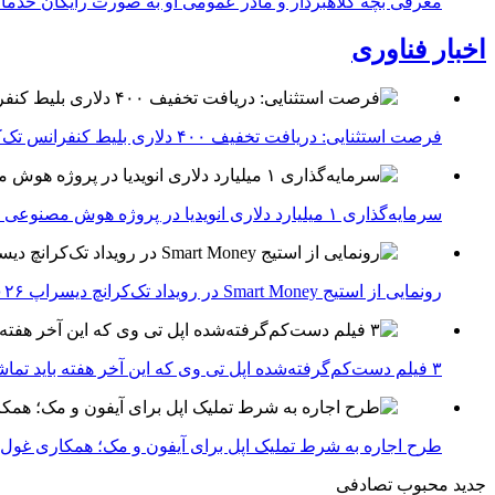
معرفی بچه کلاهبردار و مادر عمومی او به صورت رایگان خدما
اخبار فناوری
فرصت استثنایی: دریافت تخفیف ۴۰۰ دلاری بلیط کنفرانس تک‌کرانچ دیسراپت ۲۰۲۶
سرمایه‌گذاری ۱ میلیارد دلاری انویدیا در پروژه هوش مصنوعی ناور
رونمایی از استیج Smart Money در رویداد تک‌کرانچ دیسراپ ۲۰۲۶؛ بررسی آینده فین‌تک، پرداخت‌ ها و هوش مصنوعی
۳ فیلم دست‌کم‌گرفته‌شده اپل تی وی که این آخر هفته باید تماشا کنید
طرح اجاره به شرط تملیک اپل برای آیفون و مک؛ همکاری غول فناوری ب
جدید
محبوب
تصادفی