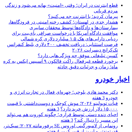
قطع اینترنت در ایران؛ وقتی «امنیت» بهانه می‌شود و زندگی
مردم قربانی
پیرمان کردید؛ با اینترنت چه می‌کنید؟
هشدار جدی در لهستان؛ کشف رخنه امنیتی در فرودگاه‌ها،
بیمارستان‌ها و دادگاه‌ها توسط محققان سایبری
موافقت دادگاه آمریکا با درخواست صرافی بای‌بیت برای
ردیابی دارایی‌های هک ۱.۵ میلیارد دلاری کره شمالی
فرصت استثنایی: دریافت تخفیف ۴۰۰ دلاری بلیط کنفرانس
تک‌کرانچ دیسراپت ۲۰۲۶
کمپین تبلیغاتی موفق چه ویژگی‌هایی دارد؟
برخورد قطعه غیرفعال راکت فالکون ۹ اسپیس ایکس به کره
ماه؛ زمان و جزئیات دقیق حادثه
اخبار خودرو
دکتر محمد هادی بلوچی؛ چهره‌ای فعال در تجارت انرژی و
خودرو
3 هفته
فیات توپولینو ۲۰۲۶؛ موش کوچک و دوست‌داشتنی با قیمت
۱۵,۰۰۰ دلار ارزش خرید دارد؟
3 هفته
احیای دنده دستی توسط فراری؛ چگونه کوروت هم می‌تواند
این مسیر را دنبال کند؟
3 هفته
رونمایی از لامبورگینی اوروس SE پرفورمانته ۲۰۲۷؛ سبک‌تر،
قدرتمندتر و لبریز از فیبر کربن
4 هفته