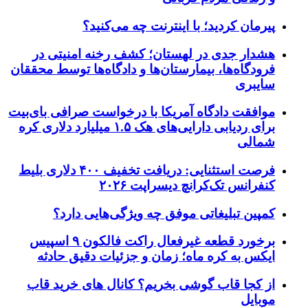
پیرمان کردید؛ با اینترنت چه می‌کنید؟
هشدار جدی در لهستان؛ کشف رخنه امنیتی در
فرودگاه‌ها، بیمارستان‌ها و دادگاه‌ها توسط محققان
سایبری
موافقت دادگاه آمریکا با درخواست صرافی بای‌بیت
برای ردیابی دارایی‌های هک ۱.۵ میلیارد دلاری کره
شمالی
فرصت استثنایی: دریافت تخفیف ۴۰۰ دلاری بلیط
کنفرانس تک‌کرانچ دیسراپت ۲۰۲۶
کمپین تبلیغاتی موفق چه ویژگی‌هایی دارد؟
برخورد قطعه غیرفعال راکت فالکون ۹ اسپیس
ایکس به کره ماه؛ زمان و جزئیات دقیق حادثه
از کجا قاب گوشی بخریم؟ کانال های خرید قاب
موبایل