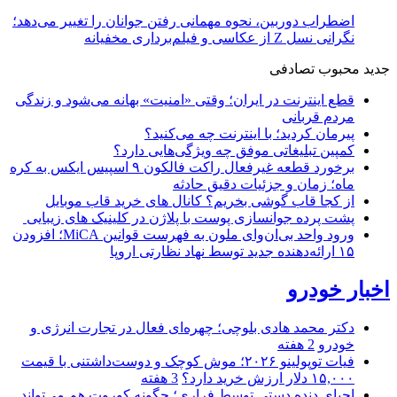
اضطراب دوربین، نحوه مهمانی رفتن جوانان را تغییر می‌دهد؛
نگرانی نسل Z از عکاسی و فیلم‌برداری مخفیانه
جدید
محبوب
تصادفی
قطع اینترنت در ایران؛ وقتی «امنیت» بهانه می‌شود و زندگی
مردم قربانی
پیرمان کردید؛ با اینترنت چه می‌کنید؟
کمپین تبلیغاتی موفق چه ویژگی‌هایی دارد؟
برخورد قطعه غیرفعال راکت فالکون ۹ اسپیس ایکس به کره
ماه؛ زمان و جزئیات دقیق حادثه
از کجا قاب گوشی بخریم؟ کانال های خرید قاب موبایل
پشت پرده جوانسازی پوست با پلاژن در کلینیک های زیبایی
ورود واحد بی‌ان‌وای ملون به فهرست قوانین MiCA؛ افزودن
۱۵ ارائه‌دهنده جدید توسط نهاد نظارتی اروپا
اخبار خودرو
دکتر محمد هادی بلوچی؛ چهره‌ای فعال در تجارت انرژی و
خودرو
2 هفته
فیات توپولینو ۲۰۲۶؛ موش کوچک و دوست‌داشتنی با قیمت
۱۵,۰۰۰ دلار ارزش خرید دارد؟
3 هفته
احیای دنده دستی توسط فراری؛ چگونه کوروت هم می‌تواند