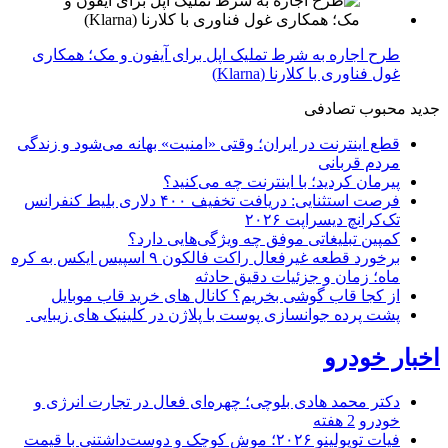
طرح اجاره به شرط تملیک اپل برای آیفون و مک؛ همکاری
غول فناوری با کلارنا (Klarna)
جدید
محبوب
تصادفی
قطع اینترنت در ایران؛ وقتی «امنیت» بهانه می‌شود و زندگی
مردم قربانی
پیرمان کردید؛ با اینترنت چه می‌کنید؟
فرصت استثنایی: دریافت تخفیف ۴۰۰ دلاری بلیط کنفرانس
تک‌کرانچ دیسراپت ۲۰۲۶
کمپین تبلیغاتی موفق چه ویژگی‌هایی دارد؟
برخورد قطعه غیرفعال راکت فالکون ۹ اسپیس ایکس به کره
ماه؛ زمان و جزئیات دقیق حادثه
از کجا قاب گوشی بخریم؟ کانال های خرید قاب موبایل
پشت پرده جوانسازی پوست با پلاژن در کلینیک های زیبایی
اخبار خودرو
دکتر محمد هادی بلوچی؛ چهره‌ای فعال در تجارت انرژی و
خودرو
2 هفته
فیات توپولینو ۲۰۲۶؛ موش کوچک و دوست‌داشتنی با قیمت