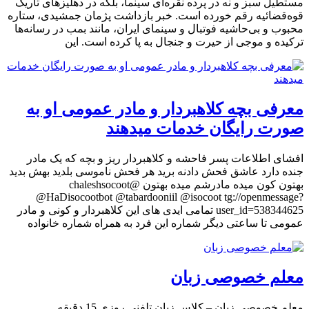
مستطیل سبز و نه در پرده نقره‌ای سینما، بلکه در دهلیزهای تاریک
قوه‌قضائیه رقم خورده است. خبر بازداشت پژمان جمشیدی، ستاره
محبوب و بی‌حاشیه فوتبال و سینمای ایران، مانند بمب در رسانه‌ها
ترکیده و موجی از حیرت و جنجال به پا کرده است. این
معرفی بچه کلاهبردار و مادر عمومی او به
صورت رایگان خدمات میدهند
افشای اطلاعات پسر فاحشه و کلاهبردار ریز و بچه که یک مادر
جنده دارد عاشق فحش دادنه برید هر فحش ناموسی بلدید بهش بدید
بهتون کون میده مادرشم میده بهتون @chaleshsocoot
@HaDisocootbot @tabardooniil @isocoot tg://openmessage?
user_id=538344625 تمامی ایدی های این کلاهبردار و کونی و مادر
عمومی تا ساعتی دیگر شماره این فرد به همراه شماره خانواده
معلم خصوصی زبان
معلم خصوصی زبان – کلاس زبان تلفنی روزی 15 دقیقه