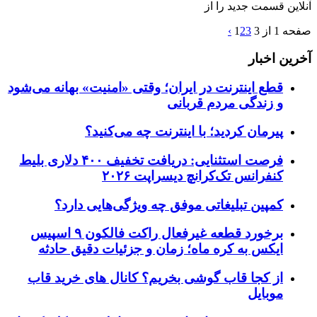
آنلاین قسمت جدید را از
صفحه 1 از 3
3
2
1
›
آخرین اخبار
قطع اینترنت در ایران؛ وقتی «امنیت» بهانه می‌شود
و زندگی مردم قربانی
پیرمان کردید؛ با اینترنت چه می‌کنید؟
فرصت استثنایی: دریافت تخفیف ۴۰۰ دلاری بلیط
کنفرانس تک‌کرانچ دیسراپت ۲۰۲۶
کمپین تبلیغاتی موفق چه ویژگی‌هایی دارد؟
برخورد قطعه غیرفعال راکت فالکون ۹ اسپیس
ایکس به کره ماه؛ زمان و جزئیات دقیق حادثه
از کجا قاب گوشی بخریم؟ کانال های خرید قاب
موبایل