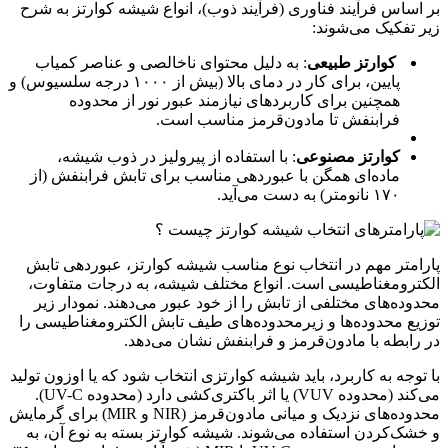
بر اساس فرآیند فناوری (فرآیند ذوب)، انواع شیشه کوارتز به شرح
زیر تفکیک می‌شوند:
کوارتز طبیعی
: به دلیل محتوای ناخالصی و عناصر کمیاب
پایین، برای کار در دمای بالا (بیش از ۱۰۰۰ درجه سلسیوس) و
همچنین برای کاربردهای نیازمند عبور نور از محدوده
فرابنفش تا مادون‌قرمز مناسب است.
کوارتز مصنوعی
: با استفاده از پیرولیز در ذوب شیشه،
ماده‌ای همگن با عبوردهی مناسب برای تابش فرابنفش (از
۱۷۰ نانومتر) به دست می‌آید.
پارامتر مهم در انتخاب نوع مناسب شیشه کوارتز، عبوردهی تابش
الکترومغناطیسی است. انواع مختلف شیشه، به درجات متفاوت،
محدوده‌های مختلفی از تابش را از خود عبور می‌دهند. نمودار زیر
توزیع محدوده‌ها و زیرمحدوده‌های طیف تابش الکترومغناطیسی را
در رابطه با مادون‌قرمز و فرابنفش نشان می‌دهد.
با توجه به کاربرد، باید شیشه کوارتزی انتخاب شود که یا اوزون تولید
می‌کند (محدوده VUV) یا اثر باکتری‌کشی دارد (محدوده UV-C).
محدوده‌های نزدیک و میانی مادون‌قرمز (NIR و MIR) برای گرمایش
و خشک‌کردن استفاده می‌شوند. شیشه کوارتز بسته به نوع آن، به