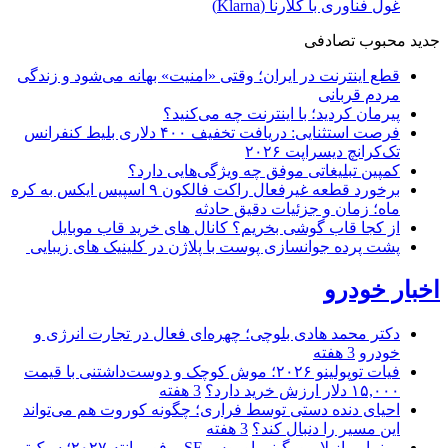
غول فناوری با کلارنا (Klarna)
جدید
محبوب
تصادفی
قطع اینترنت در ایران؛ وقتی «امنیت» بهانه می‌شود و زندگی
مردم قربانی
پیرمان کردید؛ با اینترنت چه می‌کنید؟
فرصت استثنایی: دریافت تخفیف ۴۰۰ دلاری بلیط کنفرانس
تک‌کرانچ دیسراپت ۲۰۲۶
کمپین تبلیغاتی موفق چه ویژگی‌هایی دارد؟
برخورد قطعه غیرفعال راکت فالکون ۹ اسپیس ایکس به کره
ماه؛ زمان و جزئیات دقیق حادثه
از کجا قاب گوشی بخریم؟ کانال های خرید قاب موبایل
پشت پرده جوانسازی پوست با پلاژن در کلینیک های زیبایی
اخبار خودرو
دکتر محمد هادی بلوچی؛ چهره‌ای فعال در تجارت انرژی و
خودرو
3 هفته
فیات توپولینو ۲۰۲۶؛ موش کوچک و دوست‌داشتنی با قیمت
۱۵,۰۰۰ دلار ارزش خرید دارد؟
3 هفته
احیای دنده دستی توسط فراری؛ چگونه کوروت هم می‌تواند
این مسیر را دنبال کند؟
3 هفته
رونمایی از لامبورگینی اوروس SE پرفورمانته ۲۰۲۷؛ سبک‌تر،