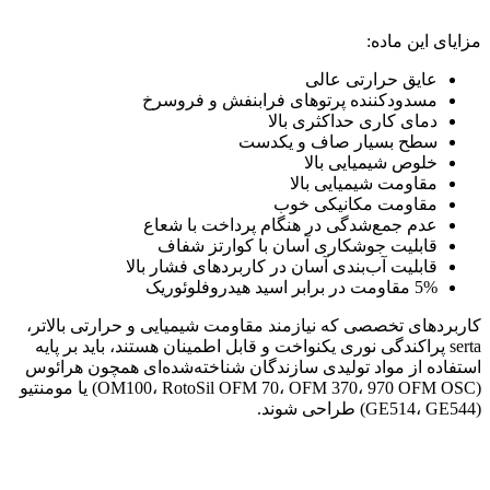
مزایای این ماده:
عایق حرارتی عالی
مسدودکننده پرتوهای فرابنفش و فروسرخ
دمای کاری حداکثری بالا
سطح بسیار صاف و یکدست
خلوص شیمیایی بالا
مقاومت شیمیایی بالا
مقاومت مکانیکی خوب
عدم جمع‌شدگی در هنگام پرداخت با شعاع
قابلیت جوشکاری آسان با کوارتز شفاف
قابلیت آب‌بندی آسان در کاربردهای فشار بالا
5% مقاومت در برابر اسید هیدروفلوئوریک
کاربردهای تخصصی که نیازمند مقاومت شیمیایی و حرارتی بالاتر،
serta پراکندگی نوری یکنواخت و قابل اطمینان هستند، باید بر پایه
استفاده از مواد تولیدی سازندگان شناخته‌شده‌ای همچون هرائوس
(OM100، RotoSil OFM 70، OFM 370، 970 OFM OSC) یا مومنتیو
(GE514، GE544) طراحی شوند.