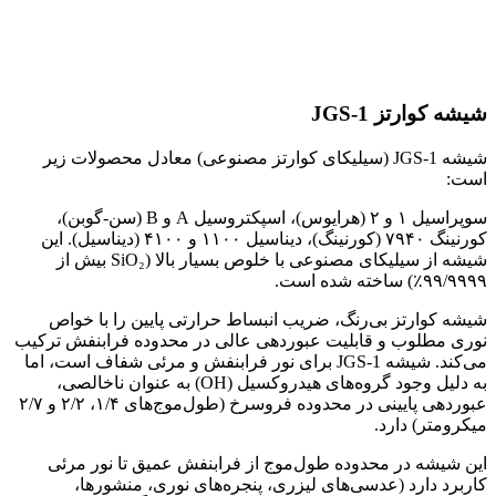
شیشه کوارتز JGS-1
شیشه JGS-1 (سیلیکای کوارتز مصنوعی) معادل محصولات زیر
است:
سوپراسیل ۱ و ۲ (هرایوس)، اسپکتروسیل A و B (سن-گوبن)،
کورنینگ ۷۹۴۰ (کورنینگ)، دیناسیل ۱۱۰۰ و ۴۱۰۰ (دیناسیل). این
شیشه از سیلیکای مصنوعی با خلوص بسیار بالا (SiO₂ بیش از
۹۹/۹۹۹۹٪) ساخته شده است.
شیشه کوارتز بی‌رنگ، ضریب انبساط حرارتی پایین را با خواص
نوری مطلوب و قابلیت عبوردهی عالی در محدوده فرابنفش ترکیب
می‌کند. شیشه JGS-1 برای نور فرابنفش و مرئی شفاف است، اما
به دلیل وجود گروه‌های هیدروکسیل (OH) به عنوان ناخالصی،
عبوردهی پایینی در محدوده فروسرخ (طول‌موج‌های ۱/۴، ۲/۲ و ۲/۷
میکرومتر) دارد.
این شیشه در محدوده طول‌موج از فرابنفش عمیق تا نور مرئی
کاربرد دارد (عدسی‌های لیزری، پنجره‌های نوری، منشورها،