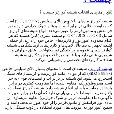
شیشه کوارتز ماده‌ای با خلوص بالای سیلیس (SiO₂ ≥ 99.9٪) است
که مقاومت عالی در برابر آب، اسیدها و شوک حرارتی دارد و نور
فرابنفش و مادون‌قرمز را عبور می‌دهد. انواع شیشه‌های کوارتز
شامل JGS-1، JGS-2، JGS-3 و شیشه شیری (کدر) هستند که هر
کدام محدوده عبور نور و کاربردهای خاص خود را دارند، از جمله
اپتیک، تجهیزات دما-بالا، لامپ‌ها و کاربردهای آزمایشگاهی. شیشه
کوارتز شیری علاوه بر پراکندگی نور یکنواخت، عایق حرارتی و
شیمیایی عالی دارد و با قابلیت پرداخت و جوشکاری به شیشه
شفاف، کاربردهای تخصصی را پشتیبانی می‌کند.
شیشه کوارتز
، شیشه‌ای است با محتوای بسیار بالای سیلیس خالص
(SiO2 ≥ 99.9٪) که از موادی مانند کوارتزیت و کریستال‌های سنگی
استخراج می‌شود. این شیشه در برابر آب و اسیدهای قوی (به جز
اسید هیدروفلوئوریک) مقاوم است، اما مقاومت کمتری در برابر
بازها در مقایسه با سایر انواع شیشه دارد. شیشه کوارتز نقطه ذوب
بالا و ضریب انبساط حرارتی پایینی دارد که آن را در برابر تغییرات
ناگهانی دما (مقاومت در برابر شوک حرارتی) مقاوم می‌سازد. این
ماده، نور فرابنفش و مادون‌قرمز را از خود عبور می‌دهد. دامنه و
سطح عبور نور به افزودنی‌های مورد استفاده در ذوب بستگی دارد.