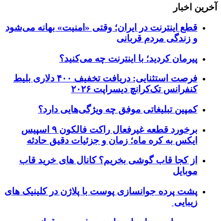
آخرین اخبار
قطع اینترنت در ایران؛ وقتی «امنیت» بهانه می‌شود
و زندگی مردم قربانی
پیرمان کردید؛ با اینترنت چه می‌کنید؟
فرصت استثنایی: دریافت تخفیف ۴۰۰ دلاری بلیط
کنفرانس تک‌کرانچ دیسراپت ۲۰۲۶
کمپین تبلیغاتی موفق چه ویژگی‌هایی دارد؟
برخورد قطعه غیرفعال راکت فالکون ۹ اسپیس
ایکس به کره ماه؛ زمان و جزئیات دقیق حادثه
از کجا قاب گوشی بخریم؟ کانال های خرید قاب
موبایل
پشت پرده جوانسازی پوست با پلاژن در کلینیک های
زیبایی