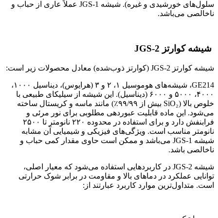
سلول‌های خورشیدی و غیره). شیشه JGS-1 عملاً عاری از حباب و
ناخالصی می‌باشد.
شیشه کوارتز JGS-2
شیشه کوارتز JGS-2 (کوارتز ذوب‌شده) معادل محصولات زیر است:
GE214، شیشه‌های هوموسیل ۱، ۲ و ۳ (هرایوس)، دیناسیل ۱۰۰۰،
۴۰۰۰، ۵۰۰۰ و ۶۰۰۰ (دیناسیل). این شیشه از سیلیکای طبیعی با
خلوص بالا (SiO₂ بیش از ۹۹/۹۹٪) مانند ماسه و کریستال ساخته
می‌شود. این ماده قابلیت عبوردهی مطلوبی برای نور مرئی و
فرابنفش دارد و برای استفاده در محدوده ۲۲۰ نانومتر تا ۲۵۰۰
نانومتر مناسب است. ویژگی‌های فیزیکی و شیمیایی آن مشابه
شیشه JGS-1 می‌باشد و ممکن است حاوی مقدار کمی حباب و
ناخالصی باشد.
شیشه JGS-2 در کاربردهایی استفاده می‌شود که معیار اصلی،
توانایی عملکرد در دماهای بالا و مقاومت در برابر شوک حرارتی
است. متداول‌ترین موارد کاربرد عبارتند از: