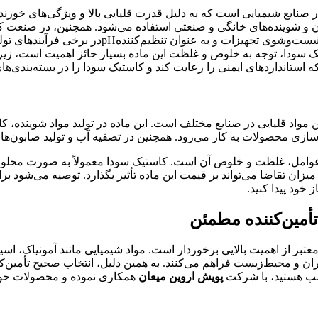
در صنایع شیمیایی است که به دلیل قدرت قلیایی بالا و ویژگی‌های خورن
ون و شوینده‌های خانگی و صنعتی استفاده می‌شود. همچنین، در صنعت 
شست‌وشوی تجهیزات و به عنوان تنظیم‌کننده
pH
در برخی فرآیندهای تول
تیک سودا، توجه به خلوص و غلظت این ماده بسیار حائز اهمیت است، زیر
که استانداردهای ایمنی را رعایت کند و کاستیک سودا را در بسته‌بندی
ین مواد قلیایی در صنایع مختلف است. این ماده در تولید مواد شوینده،
ازی محصولات به کار می‌رود. همچنین در تصفیه آب و تولید صابون‌ها 
 عوامل، غلظت و خلوص آن است. کاستیک سودا معمولاً به صورت محلول 
 میزان تقاضا می‌تواند بر قیمت این ماده تأثیر بگذارد. توصیه می‌شود بر
 خود پیدا کنید
.
تأمین‌کننده مطمئن
 معتبر از اهمیت بالایی برخوردار است. مواد شیمیایی مانند آمونیاک، ا
ان و محیط‌زیست فراهم می‌کنند. به همین دلیل، انتخاب صحیح تأمین‌کننده
اسب هستید، با شرکت
پویش اروین میعان
همکاری نموده و محصولات خود ر