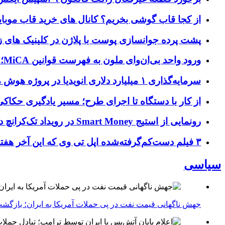
از کجا قاب گوشی بخریم؟ کانال های خرید قاب موبای
پشت پرده جوانسازی پوست با پلاژن در کلینیک های ز
ورود واحد بی‌ان‌وای ملون به فهرست قوانین MiCA؛ افزودن ۱۵ ارائه‌دهنده جدید توسط نهاد نظارتی اروپا
سرمایه‌گذاری ۱ میلیارد دلاری انویدیا در پروژه هوش مصنوعی ناور
از کار با دستگاه تا اجرای طرح؛ مسیر یادگیری حکاکی 
رونمایی از استیج Smart Money در رویداد تک‌کرانچ دیسراپ ۲۰۲۶؛ بررسی آینده فین‌تک، پرداخت‌ ها و هوش مصنوعی
۳ فیلم دست‌کم‌گرفته‌شده اپل تی وی که این آخر هفته باید تماشا کنید
سیاسی
جهش ناگهانی قیمت نفت در پی حملات آمریکا به ایران؛ بازگشت