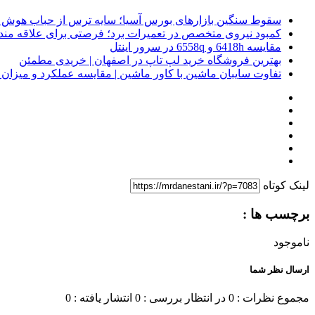
سقوط سنگین بازارهای بورس آسیا؛ سایه ترس از حباب هوش 
کمبود نیروی متخصص در تعمیرات برد؛ فرصتی برای علاقه ‌مند
مقایسه 6418h و 6558q در سرور اینتل
بهترین فروشگاه خرید لپ تاپ در اصفهان | خریدی مطمئن
تفاوت سایبان ماشین با کاور ماشین | مقایسه عملکرد و میزا
لینک کوتاه
برچسب ها :
ناموجود
ارسال نظر شما
مجموع نظرات : 0
در انتظار بررسی : 0
انتشار یافته : 0