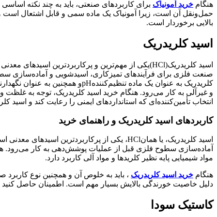
هنگام
خرید آمونیاک
برای کاربردهای صنعتی، باید به چند نکته اساسی ت
حمل‌ونقل آن است، زیرا آمونیاک یک ماده سمی و قابل اشتعال است و نیاز 
بالایی برخوردار است
.
اسید کلریدریک
اسید کلریدریک
(HCl)
یکی از مهم‌ترین و پرکاربردترین اسیدهای معدنی
صنعت فلزی برای فرآیندهای تمیزکاری، اسیدشویی و آماده‌سازی سطو
کلریدریک به عنوان یک ماده تنظیم‌کننده
pH
و همچنین به عنوان نگهدارن
و غیرآلی به کار می‌رود. هنگام خرید اسید کلریدریک، توجه به غلظت 
انتخاب تأمین‌کننده‌ای که استانداردهای ایمنی را رعایت کند و اسید 
کاربردهای اسید کلریدریک و راهنمای خرید
اسید کلریدریک، یا همان
HCl
، یکی از پرکاربردترین اسیدهای معدنی ا
آماده‌سازی سطوح فلزی قبل از عملیات پوشش‌دهی به کار می‌رود. همچ
مواد شیمیایی پایه نظیر کلریدها و مواد آلی کاربرد دارد
.
هنگام
خرید اسید کلریدریک
، باید به خلوص آن و همچنین نوع کاربرد ص
دلیل خاصیت خورندگی بالایش بسیار مهم است. اطمینان حاصل کنید ک
کاستیک سودا