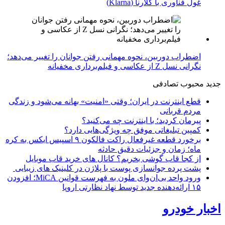
غول فناوری با کلارنا (Klarna)
اضطراب دوربین، نحوه مهمانی رفتن جوانان را تغییر می‌دهد؛
نگرانی نسل Z از عکاسی و فیلم‌برداری مخفیانه
جدید
محبوب
تصادفی
قطع اینترنت در ایران؛ وقتی «امنیت» بهانه می‌شود و زندگی
مردم قربانی
پیرمان کردید؛ با اینترنت چه می‌کنید؟
کمپین تبلیغاتی موفق چه ویژگی‌هایی دارد؟
برخورد قطعه غیرفعال راکت فالکون ۹ اسپیس ایکس به کره
ماه؛ زمان و جزئیات دقیق حادثه
از کجا قاب گوشی بخریم؟ کانال های خرید قاب موبایل
پشت پرده جوانسازی پوست با پلاژن در کلینیک های زیبایی
ورود واحد بی‌ان‌وای ملون به فهرست قوانین MiCA؛ افزودن
۱۵ ارائه‌دهنده جدید توسط نهاد نظارتی اروپا
اخبار خودرو