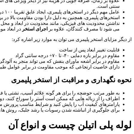
سنتی است.
عامل مهم دیگر در استخرهای پلیمری، ایجاد عایق تقریبا ۱۰۰ درصدی در برابر هدررفت آب است که در حوزه های کشاورزی و صنعت، از اهمیت بسیار بالایی برخوردار است.
استخرهای پلیمری، همچنین به دلیل دارا بودن مقاومت بالا در برابر نور آف
نداشتن محدودیت های فیزیکی، مانند محدودیت در ابعاد و محل 
می شود تا مصرف کنندگان، علاوه بر
اجرای استخر
در ابعاد مو
از دیگر مزایای استخر پلیمری می توان به موارد زیر اشاره کرد:
قابلیت تغییر ابعاد پس از ساخت
مقاوم در برابر بازه دمایی ۴۰- تا ۷۰+ درجه سانتی گراد
مقاوم در برابر اشعه ماورای بنفش که می تواند منجر به آلودگ
دارای خاصیت ارتجاعی که موجب مقاومت در برابر عوامل طبیع
نحوه نگهداری و مراقبت از استخر پلیمری
به طور مرتب حوضچه را برای هر گونه علائم آسیب، نشتی یا 
اطراف را از زباله هایی که ممکن است آستر را سوراخ کنند، دور 
پارامترهای کیفیت آب را پایش کنید و شرایط مناسب پرورش ماه
برای جلوگیری از انباشته شدن رسوبات یا رشد جلبک، روش های 
لوله پلی ‌اتیلن چیست و انواع آن