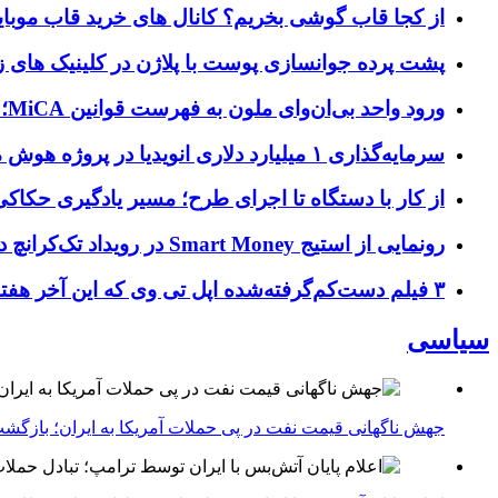
از کجا قاب گوشی بخریم؟ کانال های خرید قاب موبای
پشت پرده جوانسازی پوست با پلاژن در کلینیک های ز
ورود واحد بی‌ان‌وای ملون به فهرست قوانین MiCA؛ افزودن ۱۵ ارائه‌دهنده جدید توسط نهاد نظارتی اروپا
سرمایه‌گذاری ۱ میلیارد دلاری انویدیا در پروژه هوش مصنوعی ناور
از کار با دستگاه تا اجرای طرح؛ مسیر یادگیری حکاکی 
رونمایی از استیج Smart Money در رویداد تک‌کرانچ دیسراپ ۲۰۲۶؛ بررسی آینده فین‌تک، پرداخت‌ ها و هوش مصنوعی
۳ فیلم دست‌کم‌گرفته‌شده اپل تی وی که این آخر هفته باید تماشا کنید
سیاسی
جهش ناگهانی قیمت نفت در پی حملات آمریکا به ایران؛ بازگشت