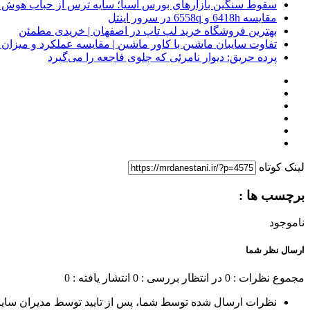
سقوط سنگین بازارهای بورس آسیا؛ سایه ترس از حباب هوش 
مقایسه 6418h و 6558q در سرور اینتل
بهترین فروشگاه خرید لپ تاپ در اصفهان | خریدی مطمئن
تفاوت سایبان ماشین با کاور ماشین | مقایسه عملکرد و میزا
پرده حریق: دیوار نامرئی که جلوی فاجعه را می‌گیرد
لینک کوتاه
برچسب ها :
ناموجود
ارسال نظر شما
مجموع نظرات : 0
در انتظار بررسی : 0
انتشار یافته : 0
نظرات ارسال شده توسط شما، پس از تایید توسط مدیران سای