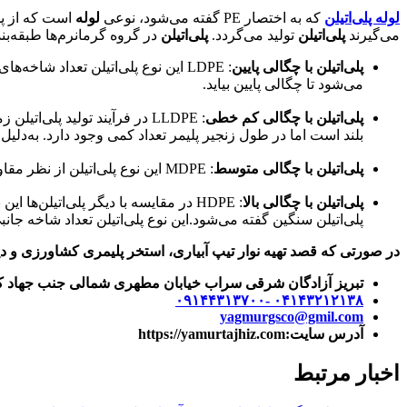
لوله‌ پلی‌اتیلن
که به اختصار PE گفته می‌شود، نوعی
لوله
است که از پ
می‌گیرند
پلی‌اتیلن
تولید می‌گردد.
پلی‌اتیلن
در گروه گرمانرم‌ها طبقه‌ب
پلی‌اتیلن با چگالی پایین
: LDPE این نوع پلی‌اتیلن تعداد ش
می‌شود تا چگالی پایین بیاید.
پلی‌اتیلن با چگالی کم خطی
: LLDPE در فرآیند تولید پلی
بلند است اما در طول زنجیر پلیمر تعداد کمی وجود دارد. به‌دلیل 
پلی‌اتیلن با چگالی متوسط
: MDPE این نوع پلی‌اتیلن از نظر مقاومت راندمان بهتری نسبت به مقاومت HDPE و ضربه‌پذیری بالایی دارد. این پلی‌اتیلن برای بسته‌بندی (درب بطری‌ها) استفاده می‌شود.
پلی‌اتیلن با چگالی بالا
: HDPE در مقایسه با دیگر پلی‌اتیلن‌
پلی‌اتیلن سنگین گفته می‌شود.این نوع پلی‌اتیلن تعداد شاخه‌ جانب
در صورتی که قصد تهیه نوار تیپ آبیاری، استخر پلیمری کشاورزی و دیگ
تبریز آزادگان شرقی سراب خیابان مطهری شمالی جنب جهاد کشا
۰۴۱۴۳۲۱۲۱۳۸ -۰۹۱۴۴۳۱۳۷۰۰
yagmurgsco@gmil.com
آدرس سایت:https://yamurtajhiz.com
اخبار مرتبط