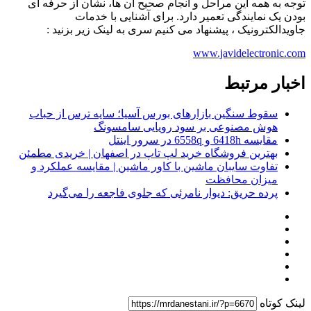
توجه به همه این مراحل و انجام صحیح آن ها، نشان از حرفه ای
بودن یک نمایندگی تعمیر دارد. برای آشنایی با خدمات
جاویدالکترونیک ، پیشنهاد می کنیم سری به لینک زیر بزنید :
www.javidelectronic.com
اخبار مرتبط
سقوط سنگین بازارهای بورس آسیا؛ سایه ترس از حباب
هوش مصنوعی بر سود رویایی سامسونگ
مقایسه 6418h و 6558q در سرور اینتل
بهترین فروشگاه خرید لپ تاپ در اصفهان | خریدی مطمئن
تفاوت سایبان ماشین با کاور ماشین | مقایسه عملکرد و
میزان محافظت
پرده حریق: دیوار نامرئی که جلوی فاجعه را می‌گیرد
لینک کوتاه