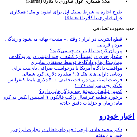
طرح اجاره به شرط تملیک اپل برای آیفون و مک؛ همکاری
غول فناوری با کلارنا (Klarna)
جدید
محبوب
تصادفی
قطع اینترنت در ایران؛ وقتی «امنیت» بهانه می‌شود و زندگی
مردم قربانی
پیرمان کردید؛ با اینترنت چه می‌کنید؟
هشدار جدی در لهستان؛ کشف رخنه امنیتی در فرودگاه‌ها،
بیمارستان‌ها و دادگاه‌ها توسط محققان سایبری
موافقت دادگاه آمریکا با درخواست صرافی بای‌بیت برای
ردیابی دارایی‌های هک ۱.۵ میلیارد دلاری کره شمالی
فرصت استثنایی: دریافت تخفیف ۴۰۰ دلاری بلیط کنفرانس
تک‌کرانچ دیسراپت ۲۰۲۶
کمپین تبلیغاتی موفق چه ویژگی‌هایی دارد؟
برخورد قطعه غیرفعال راکت فالکون ۹ اسپیس ایکس به کره
ماه؛ زمان و جزئیات دقیق حادثه
اخبار خودرو
دکتر محمد هادی بلوچی؛ چهره‌ای فعال در تجارت انرژی و
خودرو
3 هفته