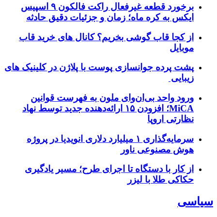
برخورد قطعه غیرفعال راکت فالکون ۹ اسپیس
ایکس به کره ماه؛ زمان و جزئیات دقیق حادثه
از کجا قاب گوشی بخریم؟ کانال های خرید قاب
موبایل
پشت پرده جوانسازی پوست با پلاژن در کلینیک های
زیبایی
ورود واحد بی‌ان‌وای ملون به فهرست قوانین
MiCA؛ افزودن ۱۵ ارائه‌دهنده جدید توسط نهاد
نظارتی اروپا
سرمایه‌گذاری ۱ میلیارد دلاری انویدیا در پروژه
هوش مصنوعی ناور
از کار با دستگاه تا اجرای طرح؛ مسیر یادگیری
حکاکی طلا با لیزر
سیاسی