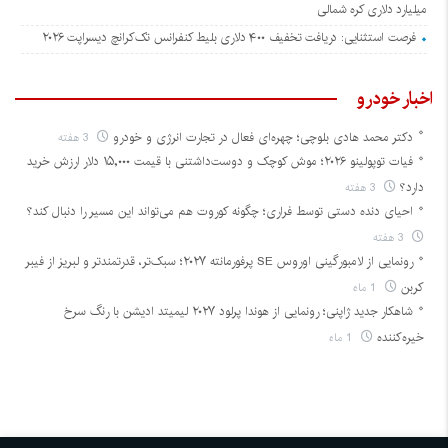
میلیارد دلاری کره شمالی
فرصت استثنایی: دریافت تخفیف ۴۰۰ دلاری بلیط کنفرانس تک‌کرانچ دیسراپت ۲۰۲۶
اخبار خودرو
دکتر محمد هادی بلوچی؛ چهره‌ای فعال در تجارت انرژی و خودرو
3 هفته
فیات توپولینو ۲۰۲۶؛ موش کوچک و دوست‌داشتنی با قیمت ۱۵,۰۰۰ دلار ارزش خرید
دارد؟
3 هفته
احیای دنده دستی توسط فراری؛ چگونه کوروت هم می‌تواند این مسیر را دنبال کند؟
3 هفته
رونمایی از لامبورگینی اوروس SE پرفورمانته ۲۰۲۷؛ سبک‌تر، قدرتمندتر و لبریز از فیبر
کربن
1 ماه
شاهکار جدید ژاپنی؛ رونمایی از هوندا پرلود ۲۰۲۷ لیمیتد ادیشن با رنگ سرخ
خیره‌کننده
1 ماه