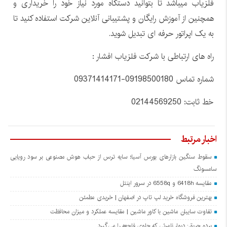
فلزیاب میباشد تا بتوانید دستگاه مورد نیاز خود را خریداری و
همچنین از آموزش رایگان و پشتیبانی آنلاین شرکت استفاده کنید تا
به یک اپراتور حرفه ای تبدیل شوید.
راه های ارتباطی با شرکت فلزیاب افشار :
شماره تماس 09198500180-09371414171
خط ثابت: 02144569250
اخبار مرتبط
سقوط سنگین بازارهای بورس آسیا؛ سایه ترس از حباب هوش مصنوعی بر سود رویایی
سامسونگ
مقایسه 6418h و 6558q در سرور اینتل
بهترین فروشگاه خرید لپ تاپ در اصفهان | خریدی مطمئن
تفاوت سایبان ماشین با کاور ماشین | مقایسه عملکرد و میزان محافظت
پرده حریق: دیوار نامرئی که جلوی فاجعه را می‌گیرد