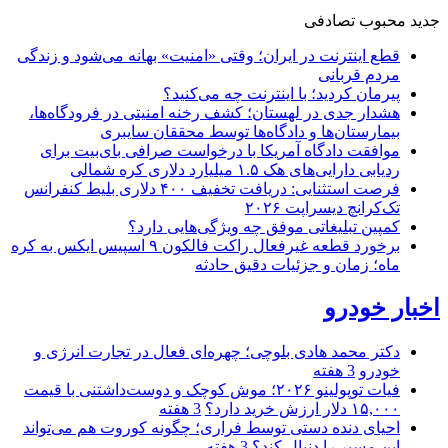
جدید
محبوب
تصادفی
قطع اینترنت در ایران؛ وقتی «امنیت» بهانه می‌شود و زندگی
مردم قربانی
پیرمان کردید؛ با اینترنت چه می‌کنید؟
هشدار جدی در لهستان؛ کشف رخنه امنیتی در فرودگاه‌ها،
بیمارستان‌ها و دادگاه‌ها توسط محققان سایبری
موافقت دادگاه آمریکا با درخواست صرافی بای‌بیت برای
ردیابی دارایی‌های هک ۱.۵ میلیارد دلاری کره شمالی
فرصت استثنایی: دریافت تخفیف ۴۰۰ دلاری بلیط کنفرانس
تک‌کرانچ دیسراپت ۲۰۲۶
کمپین تبلیغاتی موفق چه ویژگی‌هایی دارد؟
برخورد قطعه غیرفعال راکت فالکون ۹ اسپیس ایکس به کره
ماه؛ زمان و جزئیات دقیق حادثه
اخبار خودرو
دکتر محمد هادی بلوچی؛ چهره‌ای فعال در تجارت انرژی و
خودرو
3 هفته
فیات توپولینو ۲۰۲۶؛ موش کوچک و دوست‌داشتنی با قیمت
۱۵,۰۰۰ دلار ارزش خرید دارد؟
3 هفته
احیای دنده دستی توسط فراری؛ چگونه کوروت هم می‌تواند
این مسیر را دنبال کند؟
3 هفته