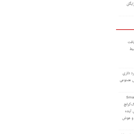
ایگان
افت
 بلیط
ی ۱ میلیارد دلاری
وش مصنوعی
ی از استیج Smart
 تک‌کرانچ
 بررسی آینده
ا و هوش