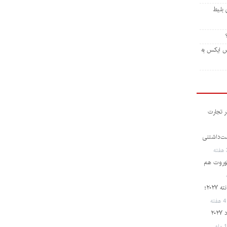
 تخفیف ۴۰۰ دلاری بلیط
ل راکت فالکون ۹ اسپیس ایکس به
ر تجارت
و دوست‌داشتنی
کوروت هم
رونمایی از لامبورگینی اوروس SE پرفورمانته ۲۰۲۷؛
فته
شاهکار جدید ژاپنی؛ رونمایی از هوندا پرلود ۲۰۲۷