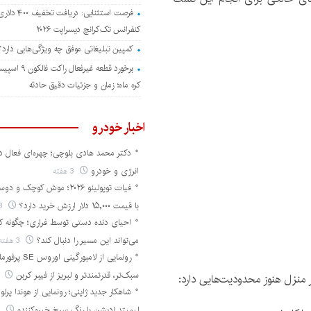
فرصت استثنایی: دریافت
کنفرانس تک‌کرانچ دیسراپت ۲۰۲۶
کمپین تبلیغاتی موفق چه ویژگی‌هایی دارد؟
برخورد قطعه غیرفعا
کره ماه؛ زمان و جزئیات دقیق حادثه
اخبار خودرو
دکتر محمد هادی بلوچی؛ چهره‌ای فعال د
انرژی و خودرو
3 هفته
فیات توپولینو ۲۰۲۶؛ موش کوچک 
با قیمت ۱۵,۰۰۰ دلار ارزش خرید دارد؟
3 هفته
احیای دنده دستی توسط فراری؛ چگونه 
می‌تواند این مسیر را دنبال کند؟
3 هفته
سبک‌تر، قدرتمندتر و لبریز از فیبر کربن
4 ه
منزل هنوز محدودیت‌هایی دارد:
لیمیتد ادیشن با رنگ سرخ خیره‌کننده
1 ماه