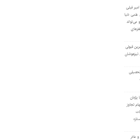
میر فیلی
ی علمی دنیا
 می‌تواند
مغزهای
ترین قبولی
 تیزهوشان
تحصیلی
 پژمان
هام تجاوز
ات
تاره
و مادر