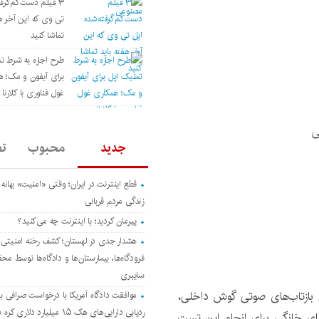
۳ فیلم دست‌کم‌گرفت
تی وی که این آخر هف
تماشا کنید
طرح اجاره به شرط ت
برای آیفون و مک؛ ه
غول فناوری با کلارنا (Klarna
ی
جدید
محبوب
ت
قطع اینترنت در ایران؛ وقتی «امنیت» بهانه
زندگی مردم قربانی
پیرمان کردید؛ با اینترنت چه می‌کنید؟
هشدار جدی در لهستان؛ کشف رخنه امنیتی 
فرودگاه‌ها، بیمارستان‌ها و دادگاه‌ها توسط مح
سایبری
ی بازتاب‌های صوتی گوش داخلی،
موافقت دادگاه آمریکا با درخواست صرافی با
ردیابی دارایی‌های هک ۱.۵ میلیارد دلاری کره شمالی
های خانگی برای انجام این تست