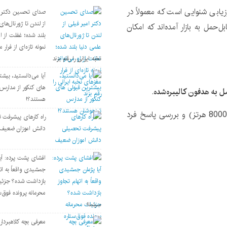
ابی شنوایی است که معمولاً در
صدای تحسین دکتر ا
از لندن تا ژورنال‌ها
‌حمل به بازار آمده‌اند که امکان
بلند شده؛ غفلت از او
نمونه تازه‌ای از فرار 
نخبه ایرانی را رقم بزند
آیا می‌دانستید، بیش
های کنکور از مدارس
به هدفون کالیبره‌شده
.
هستند؟!
پخش صداهای با فرکانس‌های مختلف (250 هرتز تا 8000 هرتز) و بررسی پاسخ فرد
راه کارهای پیشرفت 
دانش اموزان ضعیف
افشای پشت پرده: آیا
جمشیدی واقعاً به ات
بازداشت شده؟ جزئی
محرمانه پرونده فوق‌س
سینما!
معرفی بچه کلاهبردار 