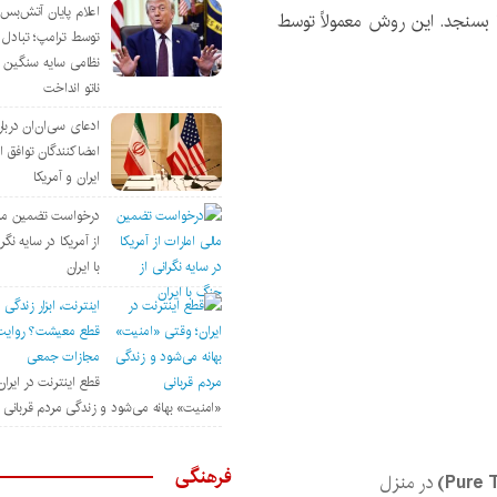
اعلام پایان آتش‌بس ب
ا بسنجد. این روش معمولاً توسط
توسط ترامپ؛ تبادل
نظامی سایه سنگین 
ناتو انداخت
ادعای سی‌ان‌ان دربار
امضاکنندگان توافق ا
ایران و آمریکا
درخواست تضمین مال
از آمریکا در سایه نگ
با ایران
اینترنت، ابزار زندگی 
قطع معیشت؟ روای
مجازات جمعی
قطع اینترنت در ایرا
«امنیت» بهانه می‌شود و زندگی مردم قربانی
فرهنگی
در منزل