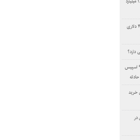
بای‌بیت برای ردیابی دارایی‌های هک ۱.۵ میلیارد
فرصت استثنایی: دریافت تخفیف ۴۰۰ دلاری
 دارد؟
برخورد قطعه غیرفعال راکت فالکون ۹ اسپیس
حادثه
ی خرید
 در