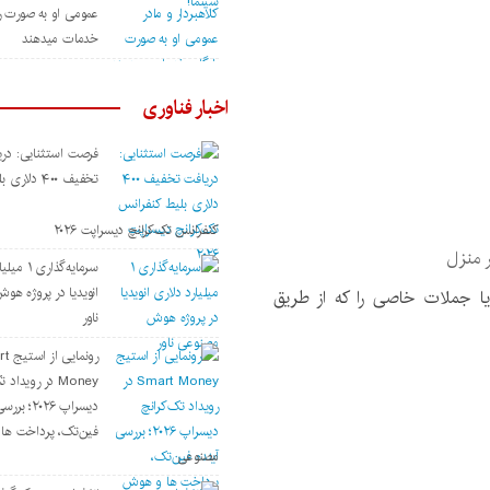
عمومی او به صورت ر
خدمات میدهند
اخبار فناوری
فرصت استثنایی: دری
تخفیف ۴۰۰ دلاری
کنفرانس تک‌کرانچ دیسراپت ۲۰۲۶
 منزل
سرمایه‌گذار
انویدیا در پروژه ه
ا جملات خاصی را که از طریق
ناور
رونمای
Money در رویداد
دیسراپ ۲۰۲۶؛
فین‌تک، پرداخت‌ ه
مصنوعی