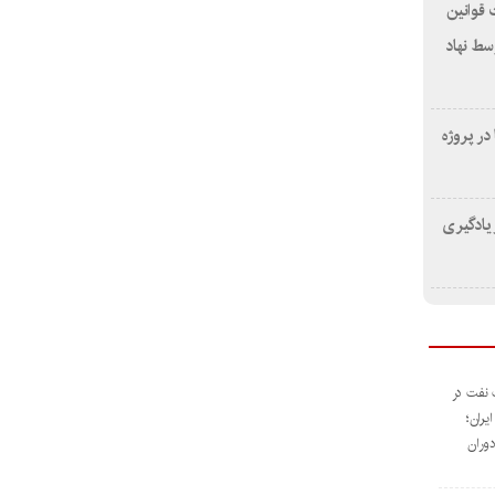
 قوانین
ید توسط نهاد
یدیا در پروژه
 یادگیری
 نفت در
یران؛
وران