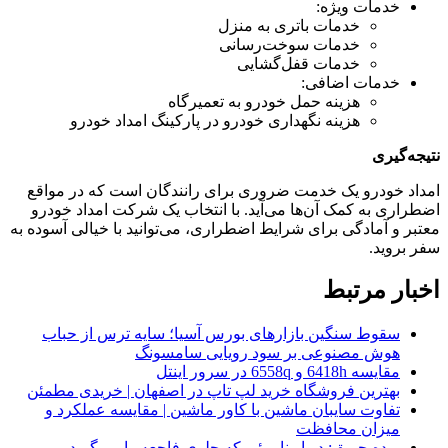
خدمات ویژه:
خدمات باتری به منزل
خدمات سوخت‌رسانی
خدمات قفل‌گشایی
خدمات اضافی:
هزینه حمل خودرو به تعمیرگاه
هزینه نگهداری خودرو در پارکینگ امداد خودرو
نتیجه‌گیری
امداد خودرو یک خدمت ضروری برای رانندگان است که در مواقع
اضطراری به کمک آن‌ها می‌آید. با انتخاب یک شرکت امداد خودرو
معتبر و آمادگی برای شرایط اضطراری، می‌توانید با خیالی آسوده به
سفر بروید.
اخبار مرتبط
سقوط سنگین بازارهای بورس آسیا؛ سایه ترس از حباب
هوش مصنوعی بر سود رویایی سامسونگ
مقایسه 6418h و 6558q در سرور اینتل
بهترین فروشگاه خرید لپ تاپ در اصفهان | خریدی مطمئن
تفاوت سایبان ماشین با کاور ماشین | مقایسه عملکرد و
میزان محافظت
پرده حریق: دیوار نامرئی که جلوی فاجعه را می‌گیرد