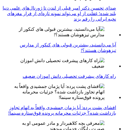
صدای تحسین دکتر امیر فیلی از لندن تا ژورنال‌های علمی دنیا
بلند شده؛ غفلت از او می‌تواند نمونه تازه‌ای از فرار مغزهای
نخبه ایرانی را رقم بزند
آیا می‌دانستید، بیشترین قبولی های کنکور از مدارس
تیزهوشان هستند؟!
راه کارهای پیشرفت تحصیلی دانش اموزان ضعیف
افشای پشت پرده: آیا پژمان جمشیدی واقعاً به اتهام تجاوز
بازداشت شده؟ جزئیات محرمانه پرونده فوق‌ستاره سینما!