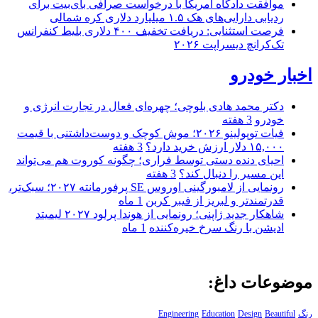
موافقت دادگاه آمریکا با درخواست صرافی بای‌بیت برای
ردیابی دارایی‌های هک ۱.۵ میلیارد دلاری کره شمالی
فرصت استثنایی: دریافت تخفیف ۴۰۰ دلاری بلیط کنفرانس
تک‌کرانچ دیسراپت ۲۰۲۶
اخبار خودرو
دکتر محمد هادی بلوچی؛ چهره‌ای فعال در تجارت انرژی و
خودرو
3 هفته
فیات توپولینو ۲۰۲۶؛ موش کوچک و دوست‌داشتنی با قیمت
۱۵,۰۰۰ دلار ارزش خرید دارد؟
3 هفته
احیای دنده دستی توسط فراری؛ چگونه کوروت هم می‌تواند
این مسیر را دنبال کند؟
3 هفته
رونمایی از لامبورگینی اوروس SE پرفورمانته ۲۰۲۷؛ سبک‌تر،
قدرتمندتر و لبریز از فیبر کربن
1 ماه
شاهکار جدید ژاپنی؛ رونمایی از هوندا پرلود ۲۰۲۷ لیمیتد
ادیشن با رنگ سرخ خیره‌کننده
1 ماه
موضوعات داغ:
رنگ
Beautiful
Design
Education
Engineering