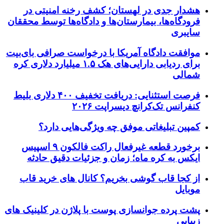
هشدار جدی در لهستان؛ کشف رخنه امنیتی در
فرودگاه‌ها، بیمارستان‌ها و دادگاه‌ها توسط محققان
سایبری
موافقت دادگاه آمریکا با درخواست صرافی بای‌بیت
برای ردیابی دارایی‌های هک ۱.۵ میلیارد دلاری کره
شمالی
فرصت استثنایی: دریافت تخفیف ۴۰۰ دلاری بلیط
کنفرانس تک‌کرانچ دیسراپت ۲۰۲۶
کمپین تبلیغاتی موفق چه ویژگی‌هایی دارد؟
برخورد قطعه غیرفعال راکت فالکون ۹ اسپیس
ایکس به کره ماه؛ زمان و جزئیات دقیق حادثه
از کجا قاب گوشی بخریم؟ کانال های خرید قاب
موبایل
پشت پرده جوانسازی پوست با پلاژن در کلینیک های
زیبایی