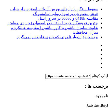
سقوط سنگین بازارهای بورس آسیا؛ سایه ترس از حباب
هوش مصنوعی بر سود رویایی سامسونگ
مقایسه 6418h و 6558q در سرور اینتل
بهترین فروشگاه خرید لپ تاپ در اصفهان | خریدی مطمئن
تفاوت سایبان ماشین با کاور ماشین | مقایسه عملکرد و
میزان محافظت
پرده حریق: دیوار نامرئی که جلوی فاجعه را می‌گیرد
لینک کوتاه
برچسب ها :
ناموجود
ارسال نظر شما