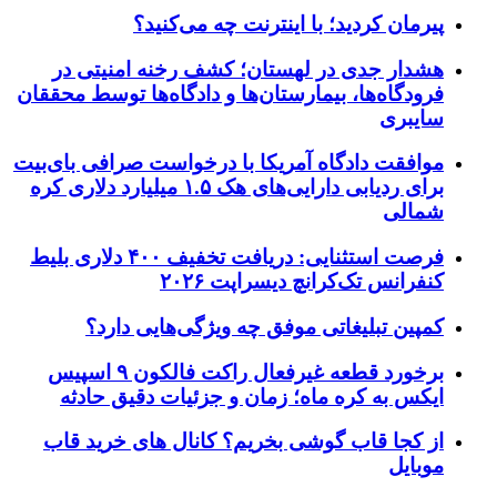
پیرمان کردید؛ با اینترنت چه می‌کنید؟
هشدار جدی در لهستان؛ کشف رخنه امنیتی در
فرودگاه‌ها، بیمارستان‌ها و دادگاه‌ها توسط محققان
سایبری
موافقت دادگاه آمریکا با درخواست صرافی بای‌بیت
برای ردیابی دارایی‌های هک ۱.۵ میلیارد دلاری کره
شمالی
فرصت استثنایی: دریافت تخفیف ۴۰۰ دلاری بلیط
کنفرانس تک‌کرانچ دیسراپت ۲۰۲۶
کمپین تبلیغاتی موفق چه ویژگی‌هایی دارد؟
برخورد قطعه غیرفعال راکت فالکون ۹ اسپیس
ایکس به کره ماه؛ زمان و جزئیات دقیق حادثه
از کجا قاب گوشی بخریم؟ کانال های خرید قاب
موبایل