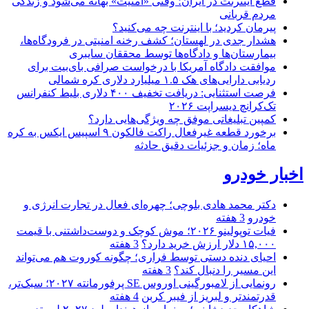
قطع اینترنت در ایران؛ وقتی «امنیت» بهانه می‌شود و زندگی
مردم قربانی
پیرمان کردید؛ با اینترنت چه می‌کنید؟
هشدار جدی در لهستان؛ کشف رخنه امنیتی در فرودگاه‌ها،
بیمارستان‌ها و دادگاه‌ها توسط محققان سایبری
موافقت دادگاه آمریکا با درخواست صرافی بای‌بیت برای
ردیابی دارایی‌های هک ۱.۵ میلیارد دلاری کره شمالی
فرصت استثنایی: دریافت تخفیف ۴۰۰ دلاری بلیط کنفرانس
تک‌کرانچ دیسراپت ۲۰۲۶
کمپین تبلیغاتی موفق چه ویژگی‌هایی دارد؟
برخورد قطعه غیرفعال راکت فالکون ۹ اسپیس ایکس به کره
ماه؛ زمان و جزئیات دقیق حادثه
اخبار خودرو
دکتر محمد هادی بلوچی؛ چهره‌ای فعال در تجارت انرژی و
خودرو
3 هفته
فیات توپولینو ۲۰۲۶؛ موش کوچک و دوست‌داشتنی با قیمت
۱۵,۰۰۰ دلار ارزش خرید دارد؟
3 هفته
احیای دنده دستی توسط فراری؛ چگونه کوروت هم می‌تواند
این مسیر را دنبال کند؟
3 هفته
رونمایی از لامبورگینی اوروس SE پرفورمانته ۲۰۲۷؛ سبک‌تر،
قدرتمندتر و لبریز از فیبر کربن
4 هفته