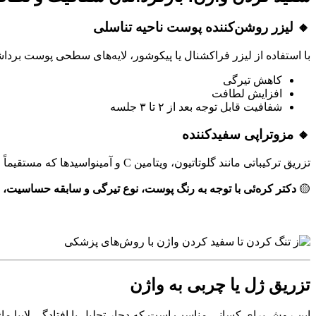
🔸 لیزر روشن‌کننده پوست ناحیه تناسلی
با استفاده از لیزر فراکشنال یا پیکوشور، لایه‌های سطحی پوست برداشت
کاهش تیرگی
افزایش لطافت
شفافیت قابل توجه بعد از ۲ تا ۳ جلسه
🔸 مزوتراپی سفیدکننده
تزریق ترکیباتی مانند گلوتاتیون، ویتامین C و آمینواسیدها که مستقیماً روی روشن شدن پوست ناحیه اثر دارند.
🟡
دکتر کره‌ئی با توجه به رنگ پوست، نوع تیرگی و سابقه حساسیت، ب
تزریق ژل یا چربی به واژن
این روش برای کسانی مناسب است که دچار تحلیل یا افتادگی لابیا ماژور