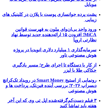
موبایل
پشت پرده جوانسازی پوست با پلاژن در کلینیک های
زیبایی
ورود واحد بی‌ان‌وای ملون به فهرست قوانین
MiCA؛ افزودن ۱۵ ارائه‌دهنده جدید توسط نهاد
نظارتی اروپا
سرمایه‌گذاری ۱ میلیارد دلاری انویدیا در پروژه
هوش مصنوعی ناور
از کار با دستگاه تا اجرای طرح؛ مسیر یادگیری
حکاکی طلا با لیزر
رونمایی از استیج Smart Money در رویداد تک‌کرانچ
دیسراپ ۲۰۲۶؛ بررسی آینده فین‌تک، پرداخت‌ ها و
هوش مصنوعی
۳ فیلم دست‌کم‌گرفته‌شده اپل تی وی که این آخر
هفته باید تماشا کنید