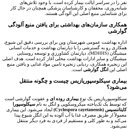
نفر را در سراسر ایالت بیمار کرده است. با وجود تلاش‌های
شبانه‌روزی، محققان و کارشناسان پزشکی همچنان در حال کار
برای شناسایی منبع اصلی این آلودگی هستند.
همکاری سازمان‌های بهداشتی برای یافتن منبع آلودگی
گوارشی
اداره بهداشت عمومی شهرستان وین برای بررسی دقیق این شیوع،
همکاری رو به گسترشی را با دپارتمان بهداشت و خدمات انسانی
میشیگان (MDHHS)، دپارتمان کشاورزی و توسعه روستایی
میشیگان و سایر ادارات بهداشت محلی آغاز کرده است. هدف اصلی
این زنجیره همکاری، ردیابی زنجیره تامین مواد غذایی و یافتن منبع
اصلی این
انگل گوارشی
است.
بیماری سیکلوسپوریازیس چیست و چگونه منتقل
می‌شود؟
سیکلوسپوریازیس یک نوع
بیماری روده ای
و عفونت گوارشی است
که توسط یک تک‌یاخته میکروسکوپی و انگل به نام
سیکلوسپورا
کایتاننسیس (Cyclospora cayetanensis)
ایجاد می‌شود. این بیماری
معمولاً از طریق مصرف غذا یا آب آلوده به این انگل شیوع پیدا
می‌کند و به طور کلی و مستقیم از فردی به فرد دیگر منتقل
نمی‌شود.