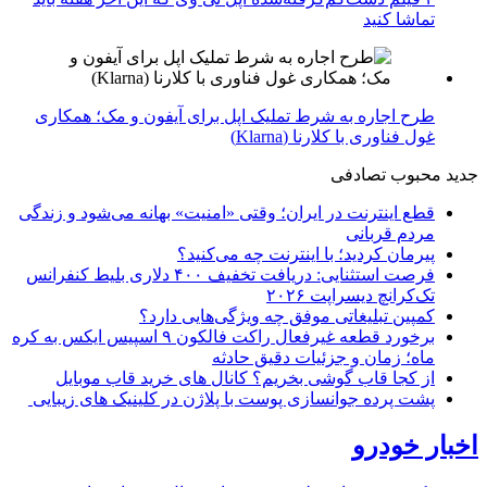
تماشا کنید
طرح اجاره به شرط تملیک اپل برای آیفون و مک؛ همکاری
غول فناوری با کلارنا (Klarna)
جدید
محبوب
تصادفی
قطع اینترنت در ایران؛ وقتی «امنیت» بهانه می‌شود و زندگی
مردم قربانی
پیرمان کردید؛ با اینترنت چه می‌کنید؟
فرصت استثنایی: دریافت تخفیف ۴۰۰ دلاری بلیط کنفرانس
تک‌کرانچ دیسراپت ۲۰۲۶
کمپین تبلیغاتی موفق چه ویژگی‌هایی دارد؟
برخورد قطعه غیرفعال راکت فالکون ۹ اسپیس ایکس به کره
ماه؛ زمان و جزئیات دقیق حادثه
از کجا قاب گوشی بخریم؟ کانال های خرید قاب موبایل
پشت پرده جوانسازی پوست با پلاژن در کلینیک های زیبایی
اخبار خودرو