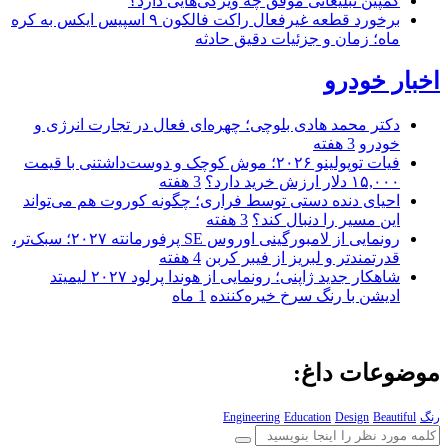
کمپین تبلیغاتی موفق چه ویژگی‌هایی دارد؟
برخورد قطعه غیرفعال راکت فالکون ۹ اسپیس ایکس به کره
ماه؛ زمان و جزئیات دقیق حادثه
اخبار خودرو
دکتر محمد هادی بلوچی؛ چهره‌ای فعال در تجارت انرژی و
خودرو
3 هفته
فیات توپولینو ۲۰۲۶؛ موش کوچک و دوست‌داشتنی با قیمت
۱۵,۰۰۰ دلار ارزش خرید دارد؟
3 هفته
احیای دنده دستی توسط فراری؛ چگونه کوروت هم می‌تواند
این مسیر را دنبال کند؟
3 هفته
رونمایی از لامبورگینی اوروس SE پرفورمانته ۲۰۲۷؛ سبک‌تر،
قدرتمندتر و لبریز از فیبر کربن
4 هفته
شاهکار جدید ژاپنی؛ رونمایی از هوندا پرلود ۲۰۲۷ لیمیتد
ادیشن با رنگ سرخ خیره‌کننده
1 ماه
موضوعات داغ:
رنگ
Beautiful
Design
Education
Engineering