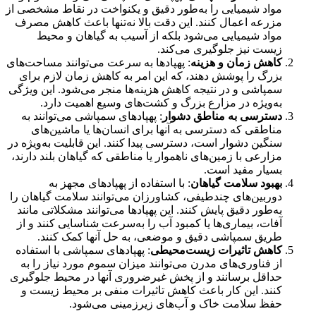
مواد شیمیایی را به‌طور دقیق و یکنواخت در نقاط مشخصی از
مزرعه اعمال کنند. این دقت بالا نه‌تنها باعث کاهش مصرف
مواد شیمیایی می‌شود بلکه از آسیب به گیاهان و محیط
زیست نیز جلوگیری می‌کند.
کاهش زمان و هزینه
: پهپادها به سرعت می‌توانند مساحت‌های
بزرگ را پوشش دهند، که این امر به کاهش زمان لازم برای
سمپاشی و در نتیجه کاهش هزینه‌ها منجر می‌شود. این ویژگی
به‌ویژه در مزارع بزرگ و کشت‌های وسیع اهمیت دارد.
دسترسی به مناطق دشوار
: پهپادهای سمپاشی می‌توانند به
مناطقی که دسترسی به آنها برای انسان‌ها یا ماشین‌های
سنگین دشوار است، دسترسی پیدا کنند. این قابلیت به‌ویژه در
مزارعی با زمین‌های ناهموار یا مناطقی که گیاهان بلند دارند،
بسیار مفید است.
بهبود سلامت گیاهان
: با استفاده از پهپادهای مجهز به
دوربین‌های چندطیفی، کشاورزان می‌توانند سلامت گیاهان را
به‌طور دقیق پایش کنند. این پهپادها می‌توانند مشکلاتی مانند
آفات، بیماری‌ها یا کمبود آب را به‌سرعت شناسایی کنند و از
طریق سمپاشی دقیق و موضعی، به حل آنها کمک کنند.
کاهش تاثیرات زیست‌محیطی
: پهپادهای سمپاشی با استفاده
از فناوری‌های مدرن می‌توانند میزان سموم مورد نیاز را به
حداقل برسانند و از پخش غیرضروری آنها در محیط جلوگیری
کنند. این کار باعث کاهش تاثیرات منفی بر محیط زیست و
حفظ سلامت خاک و آب‌های زیرزمینی می‌شود.