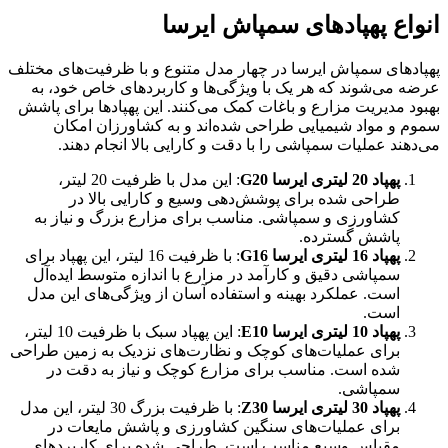
انواع پهپادهای سمپاش ایرسا
پهپادهای سمپاش ایرسا در چهار مدل متنوع و با ظرفیت‌های مختلف
عرضه می‌شوند که هر یک با ویژگی‌ها و کاربردهای خاص خود، به
بهبود مدیریت مزارع و باغات کمک می‌کنند. این پهپادها برای پاشش
سموم و مواد شیمیایی طراحی شده‌اند و به کشاورزان امکان
می‌دهند عملیات سمپاشی را با دقت و کارایی بالا انجام دهند.
پهپاد 20 لیتری ایرسا G20
: این مدل با ظرفیت 20 لیتر،
طراحی شده برای پوشش‌دهی وسیع و کارایی بالا در
کشاورزی و سمپاشی. مناسب برای مزارع بزرگ و نیاز به
پاشش گسترده.
پهپاد 16 لیتری ایرسا G16
: با ظرفیت 16 لیتر، این پهپاد برای
سمپاشی دقیق و کارآمد در مزارع با اندازه متوسط ایده‌آل
است. عملکرد بهینه و استفاده آسان از ویژگی‌های این مدل
است.
پهپاد 10 لیتری ایرسا E10
: این پهپاد سبک با ظرفیت 10 لیتر،
برای عملیات‌های کوچک و نظارت‌های نزدیک به زمین طراحی
شده است. مناسب برای مزارع کوچک و نیاز به دقت در
سمپاشی.
پهپاد 30 لیتری ایرسا Z30
: با ظرفیت بزرگ 30 لیتر، این مدل
برای عملیات‌های سنگین کشاورزی و پاشش مایعات در
مقیاس وسیع مناسب است. طراحی شده برای کاربردهای