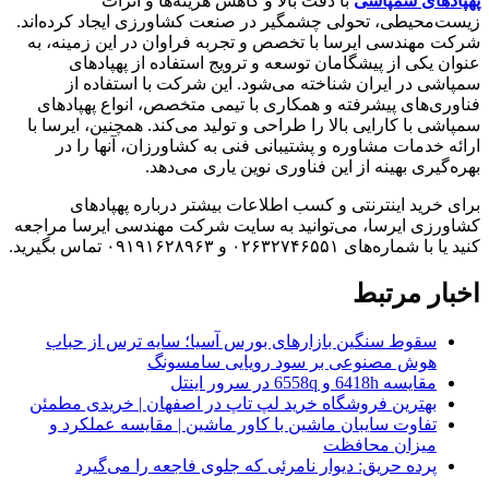
پهپادهای سمپاشی
با دقت بالا و کاهش هزینه‌ها و اثرات
زیست‌محیطی، تحولی چشمگیر در صنعت کشاورزی ایجاد کرده‌اند.
شرکت مهندسی ایرسا با تخصص و تجربه فراوان در این زمینه، به
عنوان یکی از پیشگامان توسعه و ترویج استفاده از پهپادهای
سمپاشی در ایران شناخته می‌شود. این شرکت با استفاده از
فناوری‌های پیشرفته و همکاری با تیمی متخصص، انواع پهپادهای
سمپاشی با کارایی بالا را طراحی و تولید می‌کند. همچنین، ایرسا با
ارائه خدمات مشاوره و پشتیبانی فنی به کشاورزان، آنها را در
بهره‌گیری بهینه از این فناوری نوین یاری می‌دهد.
برای خرید اینترنتی و کسب اطلاعات بیشتر درباره پهپادهای
کشاورزی ایرسا، می‌توانید به سایت شرکت مهندسی ایرسا مراجعه
کنید یا با شماره‌های ۰۲۶۳۲۷۴۶۵۵۱ و ۰۹۱۹۱۶۲۸۹۶۳ تماس بگیرید.
اخبار مرتبط
سقوط سنگین بازارهای بورس آسیا؛ سایه ترس از حباب
هوش مصنوعی بر سود رویایی سامسونگ
مقایسه 6418h و 6558q در سرور اینتل
بهترین فروشگاه خرید لپ تاپ در اصفهان | خریدی مطمئن
تفاوت سایبان ماشین با کاور ماشین | مقایسه عملکرد و
میزان محافظت
پرده حریق: دیوار نامرئی که جلوی فاجعه را می‌گیرد