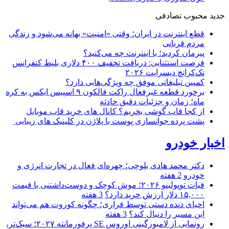
جدید
محبوب
تصادفی
قطع اینترنت در ایران؛ وقتی «امنیت» بهانه می‌شود و زندگی
مردم قربانی
پیرمان کردید؛ با اینترنت چه می‌کنید؟
فرصت استثنایی: دریافت تخفیف ۴۰۰ دلاری بلیط کنفرانس
تک‌کرانچ دیسراپت ۲۰۲۶
کمپین تبلیغاتی موفق چه ویژگی‌هایی دارد؟
برخورد قطعه غیرفعال راکت فالکون ۹ اسپیس ایکس به کره
ماه؛ زمان و جزئیات دقیق حادثه
از کجا قاب گوشی بخریم؟ کانال های خرید قاب موبایل
پشت پرده جوانسازی پوست با پلاژن در کلینیک های زیبایی
اخبار خودرو
دکتر محمد هادی بلوچی؛ چهره‌ای فعال در تجارت انرژی و
خودرو
2 هفته
فیات توپولینو ۲۰۲۶؛ موش کوچک و دوست‌داشتنی با قیمت
۱۵,۰۰۰ دلار ارزش خرید دارد؟
3 هفته
احیای دنده دستی توسط فراری؛ چگونه کوروت هم می‌تواند
این مسیر را دنبال کند؟
3 هفته
رونمایی از لامبورگینی اوروس SE پرفورمانته ۲۰۲۷؛ سبک‌تر،