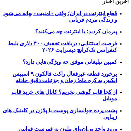
آخرین اخبار
قطع اینترنت در ایران؛ وقتی «امنیت» بهانه می‌شود
و زندگی مردم قربانی
پیرمان کردید؛ با اینترنت چه می‌کنید؟
فرصت استثنایی: دریافت تخفیف ۴۰۰ دلاری بلیط
کنفرانس تک‌کرانچ دیسراپت ۲۰۲۶
کمپین تبلیغاتی موفق چه ویژگی‌هایی دارد؟
برخورد قطعه غیرفعال راکت فالکون ۹ اسپیس
ایکس به کره ماه؛ زمان و جزئیات دقیق حادثه
از کجا قاب گوشی بخریم؟ کانال های خرید قاب
موبایل
پشت پرده جوانسازی پوست با پلاژن در کلینیک های
زیبایی
ورود واحد بی‌ان‌وای ملون به فهرست قوانین