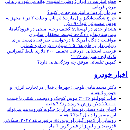
قطع اینترنت در ایران؛ وقتی «امنیت» بهانه می‌شود و زندگی
مردم قربانی
پیرمان کردید؛ با اینترنت چه می‌کنید؟
حراج شگفت‌انگیز وال‌مارت؛ لپ‌تاپ و تبلت ۲ در ۱ مجهز به
هوش مصنوعی تنها ۹۰ دلار!
هشدار جدی در لهستان؛ کشف رخنه امنیتی در فرودگاه‌ها،
بیمارستان‌ها و دادگاه‌ها توسط محققان سایبری
موافقت دادگاه آمریکا با درخواست صرافی بای‌بیت برای
ردیابی دارایی‌های هک ۱.۵ میلیارد دلاری کره شمالی
فرصت استثنایی: دریافت تخفیف ۴۰۰ دلاری بلیط کنفرانس
تک‌کرانچ دیسراپت ۲۰۲۶
کمپین تبلیغاتی موفق چه ویژگی‌هایی دارد؟
اخبار خودرو
دکتر محمد هادی بلوچی؛ چهره‌ای فعال در تجارت انرژی و
خودرو
3 هفته
فیات توپولینو ۲۰۲۶؛ موش کوچک و دوست‌داشتنی با قیمت
۱۵,۰۰۰ دلار ارزش خرید دارد؟
3 هفته
احیای دنده دستی توسط فراری؛ چگونه کوروت هم می‌تواند
این مسیر را دنبال کند؟
3 هفته
رونمایی از لامبورگینی اوروس SE پرفورمانته ۲۰۲۷؛ سبک‌تر،
قدرتمندتر و لبریز از فیبر کربن
1 ماه