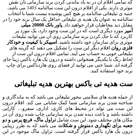
که تمامی اقلام آن در به یاد ماندنی کردن برند سازمانی تان نقش
موثری دارند. یکی از اقلام درون این ست سالنامه 1403 می باشد،
جنبه ی تبلیغاتی سالنامه بر هیچ کس پوشیده نیست شما با انتخاب
سالنامه به عنوان یک هدیه ی تبلیغاتی حداقل یک سال برند خود را در
مقابل دید مخاطبان قرار خواهید داد.
پاور بانک 20000
میلی
آمپر
مورد دیگری است که در این ست وجود دارد، یک مورد پر
کاربرد که با حک کردن برند سازمانی روی آن می توانید تبلیغات
موثری برای سازمان خود داشته باشید.
اسپیکر با کیفیت و خودکار
فلزی روان
اقلام دیگر این ست را تشکیل می دهند که گزینه های
تبلیغاتی خوبی به حساب می آیند. تمامی اقلام درون این ست از
لحاظ رنگ با یکدیگر همخوانی داشته و درون یک هارد باکس زیبا جای
گرفته اند. شما حتی می توانید از فضای روی هاردباکس برای چاپ
برند خود استفاده کنید.
ست هدیه تی باکس بهترین هدیه تبلیغاتی
از جمله هدیه های سلامتی محور تبلیغاتی می باشد که به ماندگاری و
شناخته شدن برند سازمانی شما کمک شایانی می کند. اقلام درون
این ست می تواند در محیط های کاری، اداری، سفرو… کارایی
داشته باشد و باعث دیده شدن برند سازمانی چاپ شده روی آن در
مکان های مختلف شود. این ست شامل
تراول ماگ، فرنچ پرس و دو
جعبه برای نگهداری دمنوش و شکلات
می باشد که به طرز زیبایی
درون یک هارد باکس قرار گرفته است. تراول ماگ موجود در این