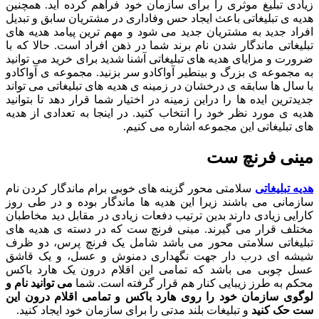
زیادی تبلیغ موثری را برای سازمان خود فراهم کرده اید. همچنین
هدیه ی تبلیغاتی باعث ایجاد حس وفاداری در مشتریان سابق و تبدیل
افراد جدید به مشتریان جدید می شود و مهم ترین پیامد هدیه های
تبلیغاتی ماندگار شدن نام برند شما در ذهن افراد است. حالا که با
ضرورت و مزایای هدیه های تبلیغاتی آشنا شدید برای خرید می توانید
به مجموعه ی بزرگ و بینطیر آواکادو سر بزنید. مجموعه ی آواکادو
با سال ها سابقه ی درخشان در زمینه ی هدیه های تبلیغاتی می تواند
جدیدترین ایده ها را دراین زمینه در اختیار شما قرار دهد تا بتوانید
هدیه ی مورد نظر خود را انتخاب کنید. در اینجا به تعدادی از هدیه
های تبلیغاتی این مجموعه اشاره می کنیم.
مینی فرنچ ست
هدیه تبلیغاتی
سلامتی محور گزینه های خوبی برام ماندگار کردن نام
سازمانی می باشند زیرا این هدیه ها ماندگار بوده و در طی روز
کارایی زیادی دارند بدین ترتیب دفعات زیادی در مقابل دید مخاطبان
مختلف قرار می گیرند. مینی فرنچ ست که در دسته ی هدیه های
تبلیغاتی سلامتی محور می باشد شامل یک فرنچ پرس، دو ظرف
شیشه ای درب دار جهت نگهداری دمنوش و عسل، و یک قاشق
عسل چوبی می باشد که تمامی این اقلام درون یک هارد باکس
محکم به طرز زیبایی کنار هم قرار گرفته است. شما
می توانید نام و
لوگوی سازمان خود را روی هارد باکس و تمامی اقلام درون این
ست حک کنید
و تبلیغات بلند مدتی را برای سازمان خود ایجاد کنید.