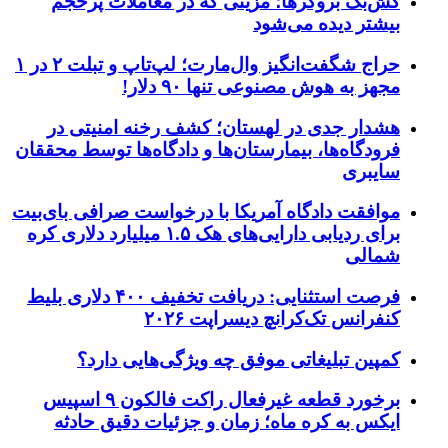
کش‌بک بروکرها؛ مزیتی که در معاملات پرحجم
بیشتر دیده می‌شود
حراج شگفت‌انگیز وال‌مارت؛ لپ‌تاپ و تبلت ۲ در ۱
مجهز به هوش مصنوعی تنها ۹۰ دلار!
هشدار جدی در لهستان؛ کشف رخنه امنیتی در
فرودگاه‌ها، بیمارستان‌ها و دادگاه‌ها توسط محققان
سایبری
موافقت دادگاه آمریکا با درخواست صرافی بای‌بیت
برای ردیابی دارایی‌های هک ۱.۵ میلیارد دلاری کره
شمالی
فرصت استثنایی: دریافت تخفیف ۴۰۰ دلاری بلیط
کنفرانس تک‌کرانچ دیسراپت ۲۰۲۶
کمپین تبلیغاتی موفق چه ویژگی‌هایی دارد؟
برخورد قطعه غیرفعال راکت فالکون ۹ اسپیس
ایکس به کره ماه؛ زمان و جزئیات دقیق حادثه