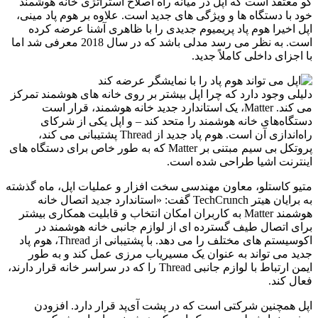
کو معتقد است که اپل در میانه راه اصلاح استراتژی خانه هوشمند
خود با دستگاه ها و ویژگی های جدید است. علاوه بر هوم پاد مینی،
اپل اخیرا هوم پاد پریمیوم جدیدی را با ظاهری آشنا عرضه کرده
است. به نظر می رسد مدلی باشد که در سال 2018 معرفی شد اما
با اجزای داخلی کاملاً جدید.
دلیلی وجود دارد که چرا اپل بیشتر بر روی خانه های هوشمند تمرکز
می کند. Matter، یک استاندارد جدید خانه هوشمند، قرار است
دستگاه‌های خانه هوشمند را متحد کند – و اپل یکی از شرکای
راه‌اندازی آن است. هوم پاد جدید از Thread پشتیبانی می کند،
پروتکل بی سیم مبتنی بر Matter که به طور خاص برای دستگاه های
اینترنت اشیا طراحی شده است.
متیو کاستلو، معاون مهندسی سخت افزار و عملیات اپل، ماه گذشته
به برایان هیتر TechCrunch گفت: «استاندارد جدید اتصال خانه
هوشمند Matter به کاربران امکان انتخاب و قابلیت همکاری بیشتر
برای اتصال طیف گسترده ای از لوازم جانبی خانه هوشمند در
اکوسیستم های مختلف را می دهد. با پشتیبانی از Thread، هوم پاد
جدید می تواند به عنوان یک مسیریاب مرزی عمل کند و به طور
ایمن ارتباط با لوازم جانبی Thread را که در سراسر خانه قرار دارند،
فعال کند.
اپل همچنین شرکتی است که در پشت آی‌پد قرار دارد. افزودن