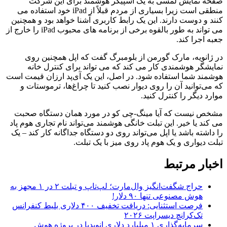
صفحه نمایش لمسی به یک اسپیکر هوشمند برای این شرکت
منطقی است زیرا بسیاری از مردم قبلاً از iPad خود استفاده می
کنند و دوست دارند. این یک رابط کاربری آشنا خواهد بود و همچنین
می تواند به طور بالقوه برخی از برنامه های محبوب iPad را خارج از
جعبه اجرا کند.
در ژانویه، مارک گورمن از بلومبرگ گفت که اپل همچنین روی
نمایشگر هوشمندی کار می کند که می تواند برای کنترل خانه
هوشمند شما استفاده شود. در اصل، این یک آی‌پد ارزان قیمت است
که می‌توانید آن را روی دیوار نصب کنید تا چراغ‌ها، ترموستات و
موارد دیگر را کنترل کنید.
مشخص نیست که آیا مینگ-چی کو در مورد همان دستگاه صحبت
می کند یا خیر. این تبلت خانگی هوشمند می‌تواند نام تجاری هوم پاد
را داشته باشد یا اپل می‌تواند روی دو دستگاه جداگانه کار کند – یک
تبلت دیواری و یک هوم پاد روی میز با یک تبلت.
اخبار مرتبط
حراج شگفت‌انگیز وال‌مارت؛ لپ‌تاپ و تبلت ۲ در ۱ مجهز به
هوش مصنوعی تنها ۹۰ دلار!
فرصت استثنایی: دریافت تخفیف ۴۰۰ دلاری بلیط کنفرانس
تک‌کرانچ دیسراپت ۲۰۲۶
سرمایه‌گذاری ۱ میلیارد دلاری انویدیا در پروژه هوش