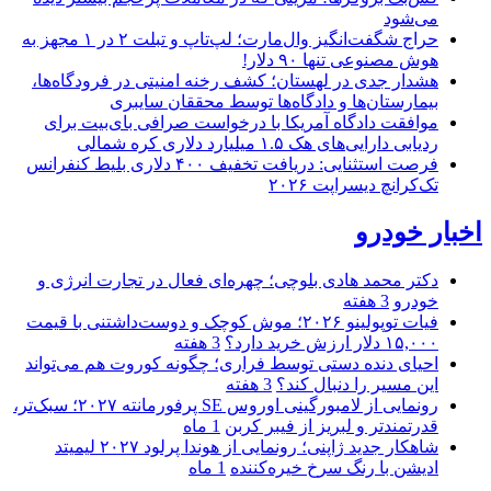
می‌شود
حراج شگفت‌انگیز وال‌مارت؛ لپ‌تاپ و تبلت ۲ در ۱ مجهز به
هوش مصنوعی تنها ۹۰ دلار!
هشدار جدی در لهستان؛ کشف رخنه امنیتی در فرودگاه‌ها،
بیمارستان‌ها و دادگاه‌ها توسط محققان سایبری
موافقت دادگاه آمریکا با درخواست صرافی بای‌بیت برای
ردیابی دارایی‌های هک ۱.۵ میلیارد دلاری کره شمالی
فرصت استثنایی: دریافت تخفیف ۴۰۰ دلاری بلیط کنفرانس
تک‌کرانچ دیسراپت ۲۰۲۶
اخبار خودرو
دکتر محمد هادی بلوچی؛ چهره‌ای فعال در تجارت انرژی و
خودرو
3 هفته
فیات توپولینو ۲۰۲۶؛ موش کوچک و دوست‌داشتنی با قیمت
۱۵,۰۰۰ دلار ارزش خرید دارد؟
3 هفته
احیای دنده دستی توسط فراری؛ چگونه کوروت هم می‌تواند
این مسیر را دنبال کند؟
3 هفته
رونمایی از لامبورگینی اوروس SE پرفورمانته ۲۰۲۷؛ سبک‌تر،
قدرتمندتر و لبریز از فیبر کربن
1 ماه
شاهکار جدید ژاپنی؛ رونمایی از هوندا پرلود ۲۰۲۷ لیمیتد
ادیشن با رنگ سرخ خیره‌کننده
1 ماه