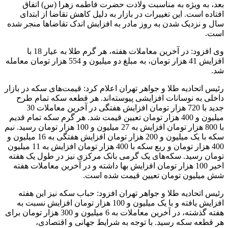
بعد، به ویژه به مناسبت ولادت حضرت فاطمه زهرا (س) اتفاق
افتاده است. این تغییرات در بازار به دلیل کاهش تقاضا از ابتدای
سال و نزدیک شدن به روز مادر به افزایش اندک تقاضاها منجر شده
است.
وی افزود: در آخرین معاملات هفته، هر گرم طلا به عیار 18 با
افزایش 41 هزار تومان، به مبلغ دو میلیون و 554 هزار تومان معامله
شد.
رئیس اتحادیه طلا و جواهر تهران اعلام کرد: قیمت‌های سکه در بازار
داخلی به نوسانات افزایشی پیوسته‌اند. هر قطعه سکه تمام طرح
جدید با 720 هزار تومان افزایش هفتگی در آخرین معاملات 30
میلیون و 400 هزار تومان تعیین قیمت شد. هر گرم سکه تمام قدیم
با 800 هزار تومان افزایش به 27 میلیون و 100 هزار تومان رسید. نیم
سکه با یک میلیون و 200 هزار تومان افزایش هفتگی به 16 میلیون و
400 هزار تومان و ربع سکه با 400 هزار تومان افزایش به 11 میلیون
تومان رسید. سکه‌های یک گرمی بانک مرکزی نیز در طول یک هفته
اخیر 100 هزار تومان افزایش بها داشته و در آخرین معاملات هفته
شش میلیون تومان تعیین قیمت شده است.
رئیس اتحادیه طلا و جواهر تهران افزود: حباب سکه نیز این هفته
افزایش یافته و با یک میلیون و 100 هزار تومان افزایش نسبت به
هفته گذشته، در آخرین معاملات به 6 میلیون و 300 هزار تومان برای
هر قطعه سکه رسید. با توجه به شرایط جهانی و اقتصادی،