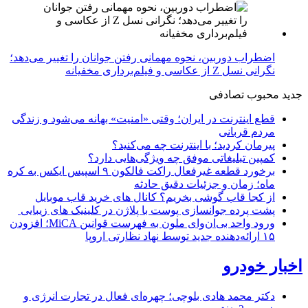
اضطراب دوربین، نحوه مهمانی رفتن جوانان را تغییر می‌دهد؛
نگرانی نسل Z از عکاسی و فیلم‌برداری مخفیانه
جدید
محبوب
تصادفی
قطع اینترنت در ایران؛ وقتی «امنیت» بهانه می‌شود و زندگی
مردم قربانی
پیرمان کردید؛ با اینترنت چه می‌کنید؟
کمپین تبلیغاتی موفق چه ویژگی‌هایی دارد؟
برخورد قطعه غیرفعال راکت فالکون ۹ اسپیس ایکس به کره
ماه؛ زمان و جزئیات دقیق حادثه
از کجا قاب گوشی بخریم؟ کانال های خرید قاب موبایل
پشت پرده جوانسازی پوست با پلاژن در کلینیک های زیبایی
ورود واحد بی‌ان‌وای ملون به فهرست قوانین MiCA؛ افزودن
۱۵ ارائه‌دهنده جدید توسط نهاد نظارتی اروپا
اخبار خودرو
دکتر محمد هادی بلوچی؛ چهره‌ای فعال در تجارت انرژی و