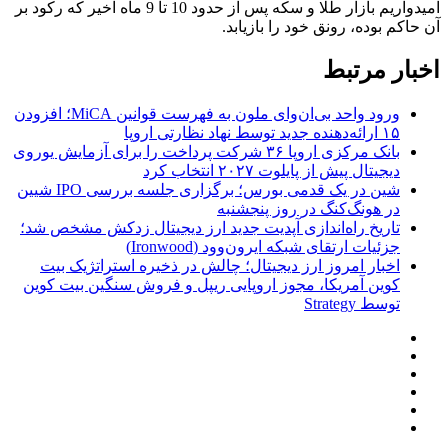
امیدواریم بازار طلا و سکه پس از حدود 10 تا 9 ماه اخیر که رکود بر
آن حاکم بوده، رونق خود را بازیابد.
اخبار مرتبط
ورود واحد بی‌ان‌وای ملون به فهرست قوانین MiCA؛ افزودن
۱۵ ارائه‌دهنده جدید توسط نهاد نظارتی اروپا
بانک مرکزی اروپا ۳۶ شرکت پرداخت را برای آزمایش یوروی
دیجیتال پیش از پایلوت ۲۰۲۷ انتخاب کرد
شین در یک قدمی بورس؛ برگزاری جلسه بررسی IPO شیین
در هونگ‌کنگ در روز پنجشنبه
تاریخ راه‌اندازی آپدیت جدید ارز دیجیتال زدکش مشخص شد؛
جزئیات ارتقای شبکه ایرون‌وود (Ironwood)
اخبار امروز ارز دیجیتال؛ چالش در ذخیره استراتژیک بیت
کوین آمریکا، مجوز اروپایی ریپل و فروش سنگین بیت کوین
توسط Strategy