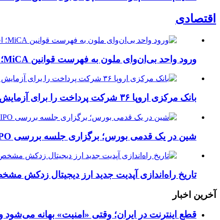
اقتصادی
ورود واحد بی‌ان‌وای ملون به فهرست قوانین MiCA؛ افزودن ۱۵ ارائه‌دهنده جدید توسط نهاد نظارتی اروپا
بانک مرکزی اروپا ۳۶ شرکت پرداخت را برای آزمایش یوروی دیجیتال پیش از پایلوت ۲۰۲۷ انتخاب کرد
شین در یک قدمی بورس؛ برگزاری جلسه بررسی IPO شیین در هونگ‌کنگ در روز پنجشنبه
تاریخ راه‌اندازی آپدیت جدید ارز دیجیتال زدکش مشخص شد؛
آخرین اخبار
قطع اینترنت در ایران؛ وقتی «امنیت» بهانه می‌شود و