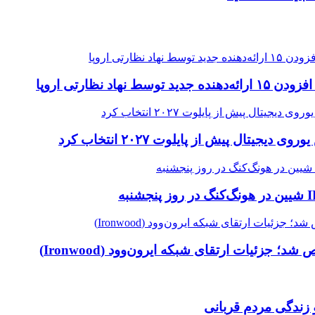
 جزئیات ارتقای شبکه ایرون‌وود (Ironwood)
 زندگی مردم قربانی