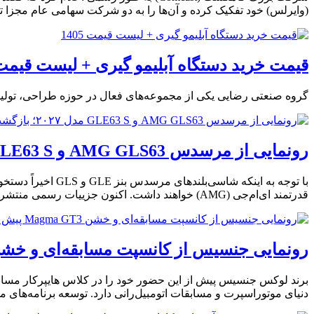
(وایرلس) خود تفکیک کرده و آن‌ها را به دو شرکت سهامی عام مجزا تب
قیمت خرید دستگاه آبلیمو گیری + لیست قیمت 405
گروه صنعتی رضایی یکی از مجموعه‌های فعال در حوزه طراحی، تولید
رونمایی از مرسدس AMG GLS63 و GLE63 S مدل ۲۰۲۷؛ بازگشت باشکوه هیولای V8 با میل‌لنگ تخت
با توجه به اینکه
قدرتمند ای‌ام‌جی (AMG) خواهند داشت. اکنون جزییات رسمی منتشر شده و برای طرفداران موتورهای اصیل V8 بنز، این اخبار فوق‌العاده جذاب است.
رونمایی جنسیس از کانسپت مسابقه‌ای و خشن Magma GT3 پیش از آغاز مسابقات 24 ساعته ل
برند لوکس جنسیس پیش از این حضور خود را در کلاس هایپرکار مسابقا
دنیای موتوراسپرت و مسابقات اتومبیل‌رانی دارد. توسعه برنامه‌های مسابقه‌ای جنسیس در لمانز ۲۰۲۶ به گ