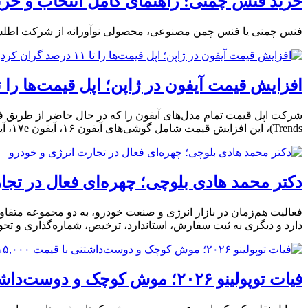
خرید فنس چمنی: راهنمای کامل انتخاب و خری
فنس چمنی یا فنس چمن مصنوعی، محصولی نوآورانه از شرکت اطلس چ
افزایش قیمت آیفون در ژاپن؛ اپل قیمت‌ها را تا ۱۱ درصد گران ک
Trends)، این افزایش قیمت شامل گوشی‌های آیفون ۱۶، آیفون ۱۷e، آیفون ۱۷، آیفون ایر (iPhone Air)، آیفون ۱۷ پرو و
دکتر محمد هادی بلوچی؛ چهره‌ای فعال در تجا
فعالیت هم‌زمان در بازار انرژی و صنعت خودرو، به دو مجموعه متفا
دارد و دیگری به ثبت سفارش، استاندارد، ترخیص، شماره‌گذاری و تحو
فیات توپولینو ۲۰۲۶؛ موش کوچک و دوست‌داشتنی با قیمت ۱۵,۰۰۰ دلار ارزش خرید دارد؟