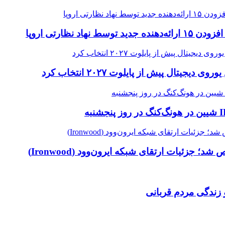
 جزئیات ارتقای شبکه ایرون‌وود (Ironwood)
 زندگی مردم قربانی