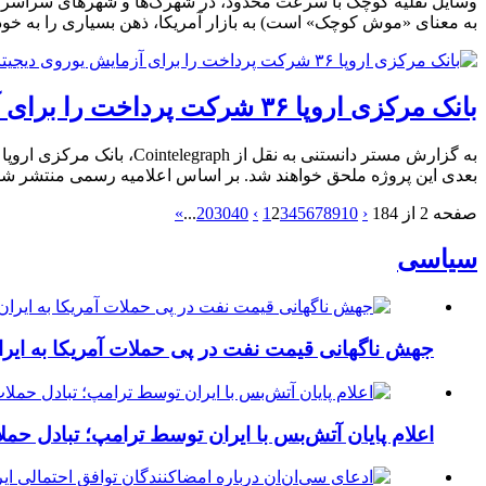
به معنای «موش کوچک» است) به بازار آمریکا، ذهن بسیاری را به خود
بانک مرکزی اروپا ۳۶ شرکت پرداخت را برای آزمایش یوروی دیجیتال پیش از پایلوت ۲۰۲۷ انتخاب کرد
بعدی این پروژه ملحق خواهند شد. بر اساس اعلامیه رسمی منتشر شده در روز سه
صفحه 2 از 184
‹
10
9
8
7
6
5
4
3
2
1
›
40
30
20
...
»
سیاسی
جهش ناگهانی قیمت نفت در پی حملات آمریکا به ایرا
اعلام پایان آتش‌بس با ایران توسط ترامپ؛ تبادل حم