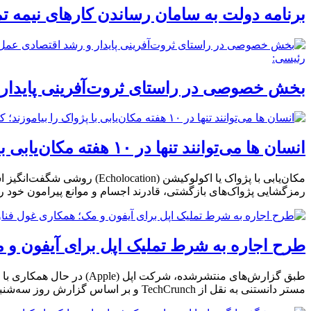
برنامه دولت به سامان رساندن کارهای نیمه 
رئیسی:
بخش خصوصی در راستای ثروت‌آفرینی پایدار 
انسان‌ ها می‌توانند تنها در ۱۰ هفته مکان‌یابی با پژواک را بیاموزند؛ کشف بازسیم‌کشی و تغییر ساختار مغز با مکان‌یابی صوتی
مکان‌یابی با پژواک یا اکولو
رمزگشایی پژواک‌های بازگشتی، قادرند اجسام و موانع پیرامون خود را 
طرح اجاره به شرط تملیک اپل برای آیفون و مک؛ هم
مستر دانستنی به نقل از TechCrunch و بر اساس گزارش روز سه‌شنبه بلومبرگ (Bloomberg)، این برنامه که Apple Upgrade نامیده می‌شود، قرار است از