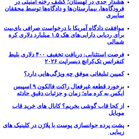
هشدار جدی در لهستان؛ کشف رخنه امنیتی در
فرودگاه‌ها، بیمارستان‌ها و دادگاه‌ها توسط محققان
سایبری
موافقت دادگاه آمریکا با درخواست صرافی بای‌بیت
برای ردیابی دارایی‌های هک ۱.۵ میلیارد دلاری کره
شمالی
فرصت استثنایی: دریافت تخفیف ۴۰۰ دلاری بلیط
کنفرانس تک‌کرانچ دیسراپت ۲۰۲۶
کمپین تبلیغاتی موفق چه ویژگی‌هایی دارد؟
برخورد قطعه غیرفعال راکت فالکون ۹ اسپیس
ایکس به کره ماه؛ زمان و جزئیات دقیق حادثه
از کجا قاب گوشی بخریم؟ کانال های خرید قاب
موبایل
پشت پرده جوانسازی پوست با پلاژن در کلینیک های
زیبایی