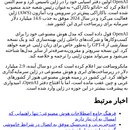
OpenAI اولین دفتر آسیایی خود را در ژاپن تأسیس کرد و سم آلتمن
اعلام کرد که «تادائو ناکازاکی» به‌عنوان رئیس شعبه جدید منصوب
شده است. ناکازاکی پیش‌تر در سرویس وب آمازون (AWS) ژاپن
فعالیت می‌کرد و در سال 2024 موفق به جذب 14.6 میلیارد دلار
سرمایه برای زیرساخت ابری این کشور شد.
OpenAI قول داده است که مدل هوش مصنوعی خود را برای
کسب‌وکارها و شرکت‌های داخلی ژاپن بهینه‌سازی کند و یک نسخه
سفارشی از GPT-4 را به‌طور خاص برای زبان ژاپنی عرضه خواهد
کرد. این نسخه سریع‌تر و مقرون‌به‌صرفه‌تر از سایر مدل‌ها شناخته
می‌شود و می‌تواند متون ژاپنی را ترجمه و خلاصه کند.
مایکروسافت نیز اعلام کرده است که در دو سال آینده، 2.9 میلیارد
دلار در زیرساخت‌های ابری و هوش مصنوعی در ژاپن سرمایه‌گذاری
خواهد کرد. این کشور در زمینه هوش مصنوعی هنوز از کشورهای
غربی و چین عقب مانده است، اما با افتتاح دفتر OpenAI، امیدواری
به پیشرفت بیشتر در این حوزه در ژاپن وارد شده است.
اخبار مرتبط
فرهنگ جامع اصطلاحات هوش مصنوعی؛ تنها راهنمایی که
امسال به آن نیاز دارید
چت‌جی‌پی‌تی و دیپ‌سیک موفق به اتصال در شرایط خاموشی
گسترده اینترنت ایران شدند