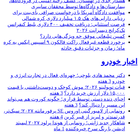
هشدار جدی در لهستان؛ کشف رخنه امنیتی در فرودگاه‌ها،
بیمارستان‌ها و دادگاه‌ها توسط محققان سایبری
موافقت دادگاه آمریکا با درخواست صرافی بای‌بیت برای
ردیابی دارایی‌های هک ۱.۵ میلیارد دلاری کره شمالی
فرصت استثنایی: دریافت تخفیف ۴۰۰ دلاری بلیط کنفرانس
تک‌کرانچ دیسراپت ۲۰۲۶
کمپین تبلیغاتی موفق چه ویژگی‌هایی دارد؟
برخورد قطعه غیرفعال راکت فالکون ۹ اسپیس ایکس به کره
ماه؛ زمان و جزئیات دقیق حادثه
اخبار خودرو
دکتر محمد هادی بلوچی؛ چهره‌ای فعال در تجارت انرژی و
خودرو
3 هفته
فیات توپولینو ۲۰۲۶؛ موش کوچک و دوست‌داشتنی با قیمت
۱۵,۰۰۰ دلار ارزش خرید دارد؟
3 هفته
احیای دنده دستی توسط فراری؛ چگونه کوروت هم می‌تواند
این مسیر را دنبال کند؟
3 هفته
رونمایی از لامبورگینی اوروس SE پرفورمانته ۲۰۲۷؛ سبک‌تر،
قدرتمندتر و لبریز از فیبر کربن
4 هفته
شاهکار جدید ژاپنی؛ رونمایی از هوندا پرلود ۲۰۲۷ لیمیتد
ادیشن با رنگ سرخ خیره‌کننده
1 ماه