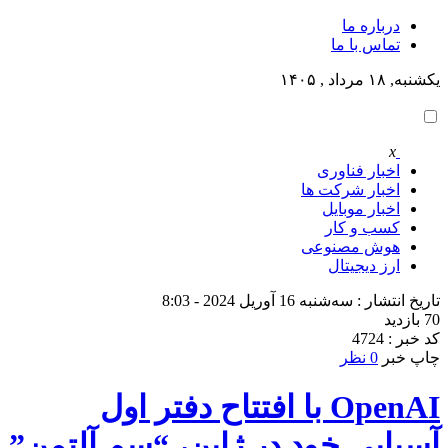
درباره ما
تماس با ما
یکشنبه, ۱۸ مرداد , ۱۴۰۵
x
اخبار فناوری
اخبار شرکت ها
اخبار موبایل
کسب و کار
هوش مصنوعی
ارز دیجیتال
تاریخ انتشار : سه‌شنبه 16 آوریل 2024 - 8:03
70 بازدید
کد خبر : 4724
چاپ خبر
0 نظر
OpenAI با افتتاح دفتر اول
آسیایی خود در ژاپن، “سم آلتمن”