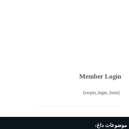
درباره ما
تماس با ما
پنجشنبه, ۱۵ مرداد , ۱۴۰۵
اخبار فناوری
اخبار شرکت ها
اخبار موبایل
کسب و کار
هوش مصنوعی
ارز دیجیتال
Member Login
[swpm_login_form]
موضوعات داغ: