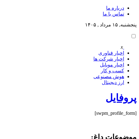
درباره ما
تماس با ما
پنجشنبه, ۱۵ مرداد , ۱۴۰۵
x
اخبار فناوری
اخبار شرکت ها
اخبار موبایل
کسب و کار
هوش مصنوعی
ارز دیجیتال
پروفایل
[swpm_profile_form]
موضوعات داغ: