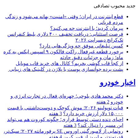
جدید
محبوب
تصادفی
قطع اینترنت در ایران؛ وقتی «امنیت» بهانه می‌شود و زندگی
مردم قربانی
پیرمان کردید؛ با اینترنت چه می‌کنید؟
فرصت استثنایی: دریافت تخفیف ۴۰۰ دلاری بلیط کنفرانس
تک‌کرانچ دیسراپت ۲۰۲۶
کمپین تبلیغاتی موفق چه ویژگی‌هایی دارد؟
برخورد قطعه غیرفعال راکت فالکون ۹ اسپیس ایکس به کره
ماه؛ زمان و جزئیات دقیق حادثه
از کجا قاب گوشی بخریم؟ کانال های خرید قاب موبایل
پشت پرده جوانسازی پوست با پلاژن در کلینیک های زیبایی
اخبار خودرو
دکتر محمد هادی بلوچی؛ چهره‌ای فعال در تجارت انرژی و
خودرو
2 هفته
فیات توپولینو ۲۰۲۶؛ موش کوچک و دوست‌داشتنی با قیمت
۱۵,۰۰۰ دلار ارزش خرید دارد؟
3 هفته
احیای دنده دستی توسط فراری؛ چگونه کوروت هم می‌تواند
این مسیر را دنبال کند؟
3 هفته
رونمایی از لامبورگینی اوروس SE پرفورمانته ۲۰۲۷؛ سبک‌تر،
قدرتمندتر و لبریز از فیبر کربن
4 هفته