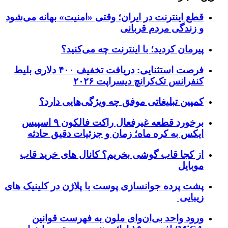
قطع اینترنت در ایران؛ وقتی «امنیت» بهانه می‌شود
و زندگی مردم قربانی
پیرمان کردید؛ با اینترنت چه می‌کنید؟
فرصت استثنایی: دریافت تخفیف ۴۰۰ دلاری بلیط
کنفرانس تک‌کرانچ دیسراپت ۲۰۲۶
کمپین تبلیغاتی موفق چه ویژگی‌هایی دارد؟
برخورد قطعه غیرفعال راکت فالکون ۹ اسپیس
ایکس به کره ماه؛ زمان و جزئیات دقیق حادثه
از کجا قاب گوشی بخریم؟ کانال های خرید قاب
موبایل
پشت پرده جوانسازی پوست با پلاژن در کلینیک های
زیبایی
ورود واحد بی‌ان‌وای ملون به فهرست قوانین