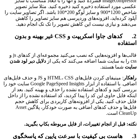
imagecompressor فشرده کنید و آنها را با ابعاد متناسب با سایز
عکسی مورد استفاده ذخیره کنید ذخیره کنید. مثلا سایز تصویر
شاخص 1200*900 و سایز لوگو 200*100 باشد. اگر تصاویر سایت را
آپلود کرده‌اید، افزونه‌های وردپرسی هم سایز تصاویر را کاهش
می‌دهند و نیازی نیست این کاهش تصویر را تک تک انجام دهید.
2. کدهای جاوا اسکریپت و CSS غیر بهینه و بدون
استفاده
قالب‌ها و افزونه‌هایی که نصب می‌کنید مجموعه‌ای از کدهای js و
css را به سایت شما اضافه می‌کنند که یکی از
دلایل دیر لود شدن
سایت
شما هستند.
راهکار
: مینیفای کردن فایل‌های HTML، CSS و JS و حذف فایل‌های
اضافی. با استفاده از ابزار Google PageSpeed Insights سایت خود را
بررسی کنید و کدهای استفاده نشده را حذف و بهینه کنید. بعد از
اینکه فایل حاوی این کد را پیدا کردید، کد استفاده نشده را از داخل
فایل حذف کنید. یکی از افزونه‌های کاربردی برای کاهش حجم
فایل‌ها و حذف کدهای اضافی به صورت خودکار، پلاگین Asset
CleanUp است.
نکته: قبل از انجام تغییرات، از فایل مربوطه بکاپ بگیرید.
3. هاست بی کیفیت با سرعت پایین که پاسخگوی