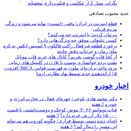
نگرانی نسل Z از عکاسی و فیلم‌برداری مخفیانه
جدید
محبوب
تصادفی
قطع اینترنت در ایران؛ وقتی «امنیت» بهانه می‌شود و زندگی
مردم قربانی
پیرمان کردید؛ با اینترنت چه می‌کنید؟
کمپین تبلیغاتی موفق چه ویژگی‌هایی دارد؟
برخورد قطعه غیرفعال راکت فالکون ۹ اسپیس ایکس به کره
ماه؛ زمان و جزئیات دقیق حادثه
از کجا قاب گوشی بخریم؟ کانال های خرید قاب موبایل
پشت پرده جوانسازی پوست با پلاژن در کلینیک های زیبایی
ورود واحد بی‌ان‌وای ملون به فهرست قوانین MiCA؛ افزودن
۱۵ ارائه‌دهنده جدید توسط نهاد نظارتی اروپا
اخبار خودرو
دکتر محمد هادی بلوچی؛ چهره‌ای فعال در تجارت انرژی و
خودرو
2 هفته
فیات توپولینو ۲۰۲۶؛ موش کوچک و دوست‌داشتنی با قیمت
۱۵,۰۰۰ دلار ارزش خرید دارد؟
3 هفته
احیای دنده دستی توسط فراری؛ چگونه کوروت هم می‌تواند
این مسیر را دنبال کند؟
3 هفته