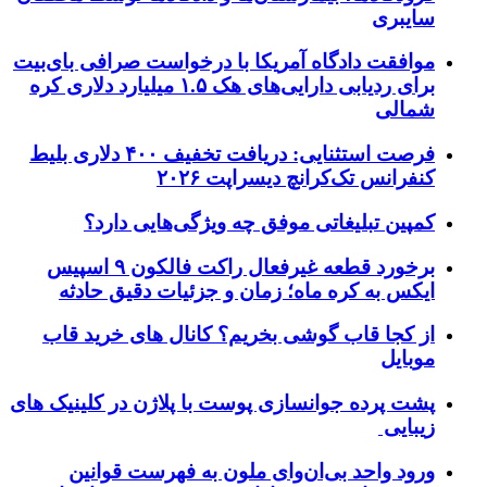
سایبری
موافقت دادگاه آمریکا با درخواست صرافی بای‌بیت
برای ردیابی دارایی‌های هک ۱.۵ میلیارد دلاری کره
شمالی
فرصت استثنایی: دریافت تخفیف ۴۰۰ دلاری بلیط
کنفرانس تک‌کرانچ دیسراپت ۲۰۲۶
کمپین تبلیغاتی موفق چه ویژگی‌هایی دارد؟
برخورد قطعه غیرفعال راکت فالکون ۹ اسپیس
ایکس به کره ماه؛ زمان و جزئیات دقیق حادثه
از کجا قاب گوشی بخریم؟ کانال های خرید قاب
موبایل
پشت پرده جوانسازی پوست با پلاژن در کلینیک های
زیبایی
ورود واحد بی‌ان‌وای ملون به فهرست قوانین